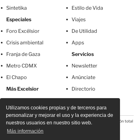
Sintetika
Estilo de Vida
Especiales
Viajes
Foro Excélsior
De Utilidad
Crisis ambiental
Apps
Franja de Gaza
Servicios
Metro CDMX
Newsletter
El Chapo
Anúnciate
Más Excelsior
Directorio
Mujeres
Suscripciones
Utilizamos cookies propias y de terceros para
personalizar y mejorar el uso y la experiencia de
© 2026 Todos los derechos reservados. Prohibida la reproducción total
nuestros usuarios en nuestro sitio web.
o parcial, incluyendo cualquier medio electrónico*
Más información