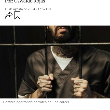
Por:
Oswaldo Rojas
16 de agosto de 2024 - 17:57 Hrs
O
G
u
p
a
c
r
i
d
o
a
n
r
e
s
d
e
c
o
m
p
a
r
t
i
r
Hombre agarrando barrotes de una cárcel.