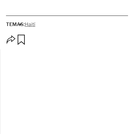
TEMAS:
Haití
O
G
p
u
c
a
i
r
o
d
n
a
e
r
s
d
e
c
o