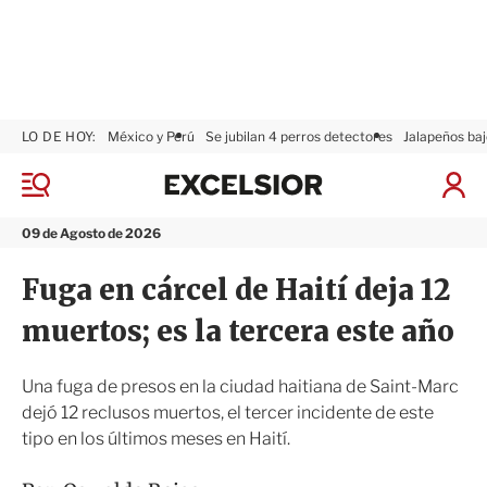
LO DE HOY:
México y Perú
Se jubilan 4 perros detectores
Jalapeños baj
E
x
M
I
c
e
n
n
e
i
09 de Agosto de 2026
ú
l
c
s
i
Fuga en cárcel de Haití deja 12
i
a
o
r
muertos; es la tercera este año
r
S
e
s
Una fuga de presos en la ciudad haitiana de Saint-Marc
i
dejó 12 reclusos muertos, el tercer incidente de este
ó
tipo en los últimos meses en Haití.
n