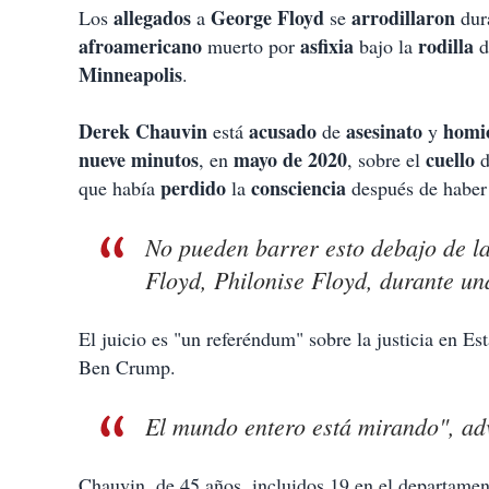
p
allegados
George Floyd
arrodillaron
Los
a
se
dur
a
afroamericano
asfixia
rodilla
muerto por
bajo la
d
r
t
Minneapolis
.
i
r
Derek Chauvin
acusado
asesinato
homic
está
de
y
nueve minutos
mayo de 2020
cuello
, en
, sobre el
perdido
consciencia
que había
la
después de haber
No pueden barrer esto debajo de la
Floyd, Philonise Floyd, durante un
El juicio es "un referéndum" sobre la justicia en E
Ben Crump.
El mundo entero está mirando", adv
Chauvin, de 45 años, incluidos 19 en el departament