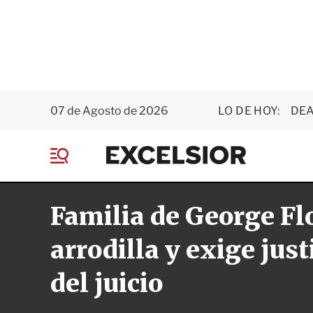
07 de Agosto de 2026
LO DE HOY:
DEA
E
x
M
c
e
e
n
l
Familia de George Fl
ú
s
i
o
arrodilla y exige just
r
del juicio