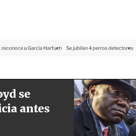
 reconoce a García Harfuch
Se jubilan 4 perros detectores
oyd se
icia antes