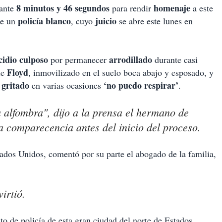
8 minutos y 46 segundos
homenaje
ante
para rendir
a este
policía blanco
juicio
e un
, cuyo
se abre este lunes en
idio culposo
arrodillado
por permanecer
durante casi
Floyd
de
, inmovilizado en el suelo boca abajo y esposado, y
gritado
‘no puedo respirar’
en varias ocasiones
.
 alfombra", dijo a la prensa el hermano de
a comparecencia antes del inicio del proceso.
stados Unidos, comentó por su parte el abogado de la familia,
irtió.
o de policía de esta gran ciudad del norte de Estados