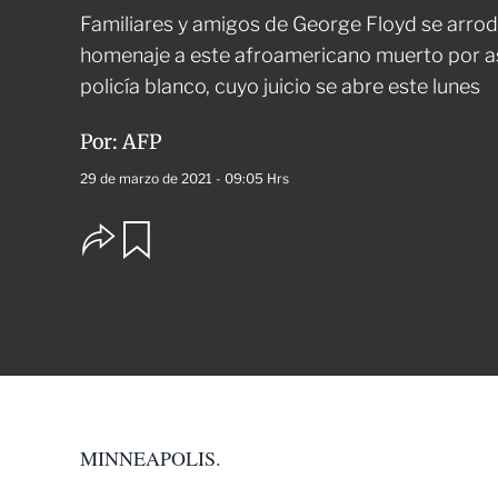
Familiares y amigos de George Floyd se arrodi
homenaje a este afroamericano muerto por asfi
policía blanco, cuyo juicio se abre este lunes
Por:
AFP
29 de marzo de 2021 - 09:05 Hrs
O
G
u
p
a
c
r
i
d
o
a
n
r
e
s
d
e
c
MINNEAPOLIS.
o
m