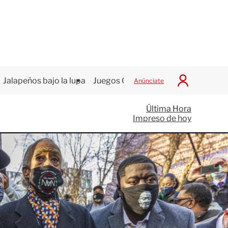
Jalapeños bajo la lupa
Juegos Centroamericanos
Anúnciate
I
n
i
Última Hora
c
Impreso de hoy
i
a
r
S
e
s
i
ó
n