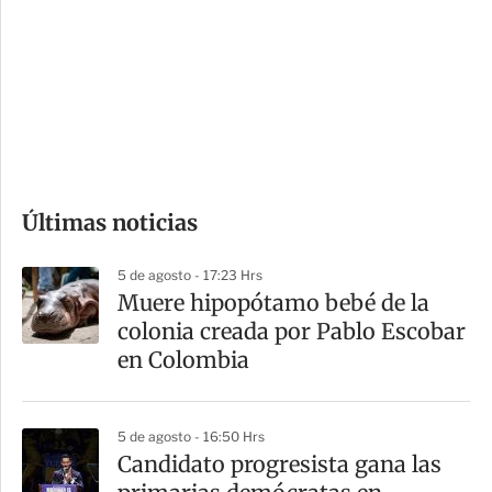
n
a
e
r
s
d
e
c
o
Últimas noticias
m
p
5 de agosto - 17:23 Hrs
a
Muere hipopótamo bebé de la
r
colonia creada por Pablo Escobar
t
en Colombia
i
r
5 de agosto - 16:50 Hrs
Candidato progresista gana las