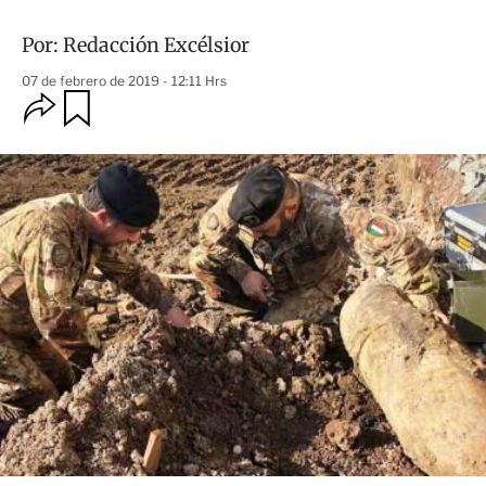
Por:
Redacción Excélsior
07 de febrero de 2019 - 12:11 Hrs
O
G
u
p
a
c
r
i
d
o
a
n
r
e
s
d
e
c
o
m
p
a
r
t
i
r