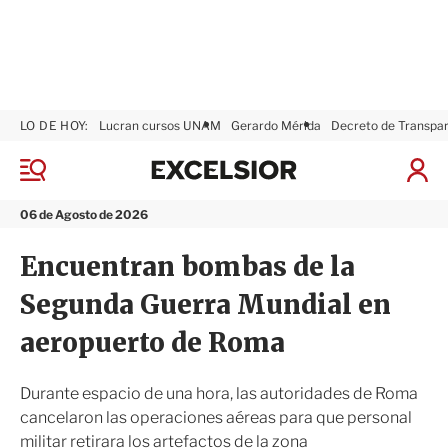
LO DE HOY:
Lucran cursos UNAM
Gerardo Mérida
Decreto de Transpa
E
x
M
I
c
e
n
n
e
i
06 de Agosto de 2026
ú
l
c
s
i
Encuentran bombas de la
i
a
o
r
Segunda Guerra Mundial en
r
S
e
aeropuerto de Roma
s
i
ó
Durante espacio de una hora, las autoridades de Roma
n
cancelaron las operaciones aéreas para que personal
militar retirara los artefactos de la zona