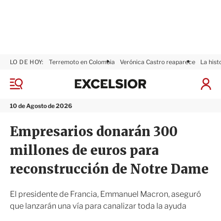
LO DE HOY:
Terremoto en Colombia
Verónica Castro reaparece
La hist
E
x
M
I
c
e
n
n
e
i
10 de Agosto de 2026
ú
l
c
s
i
Empresarios donarán 300
i
a
o
r
millones de euros para
r
S
e
reconstrucción de Notre Dame
s
i
ó
El presidente de Francia, Emmanuel Macron, aseguró
n
que lanzarán una vía para canalizar toda la ayuda