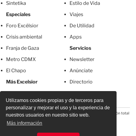
Sintetika
Estilo de Vida
Especiales
Viajes
Foro Excélsior
De Utilidad
Crisis ambiental
Apps
Franja de Gaza
Servicios
Metro CDMX
Newsletter
El Chapo
Anúnciate
Más Excelsior
Directorio
Mujeres
Suscripciones
Utilizamos cookies propias y de terceros para
personalizar y mejorar el uso y la experiencia de
© 2026 Todos los derechos reservados. Prohibida la reproducción total
nuestros usuarios en nuestro sitio web.
o parcial, incluyendo cualquier medio electrónico*
Más información