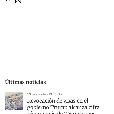
p
u
c
a
i
r
o
d
n
a
e
r
s
d
e
c
o
Últimas noticias
m
p
10 de agosto - 13:28 Hrs
a
Revocación de visas en el
r
gobierno Trump alcanza cifra
t
récord: más de 175 mil casos