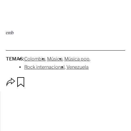
emb
TEMAS:
Colombia
Música
Música pop
Rock internacional
Venezuela
O
G
p
u
c
a
i
r
o
d
n
a
e
r