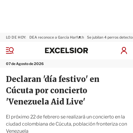
LO DE HOY:
DEA reconoce a García Harfuch
Se jubilan 4 perros detecto
E
x
M
I
c
e
n
n
e
i
07 de Agosto de 2026
ú
l
c
s
i
Declaran 'día festivo' en
i
a
o
r
Cúcuta por concierto
r
S
e
'Venezuela Aid Live'
s
i
ó
El próximo 22 de febrero se realizará un concierto en la
n
ciudad colombiana de Cúcuta, población fronteriza con
Venezuela