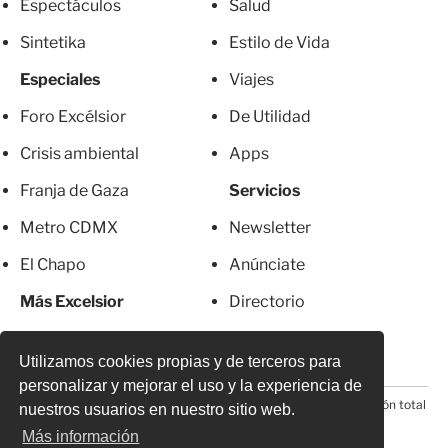
Espectáculos
Salud
Sintetika
Estilo de Vida
Especiales
Viajes
Foro Excélsior
De Utilidad
Crisis ambiental
Apps
Franja de Gaza
Servicios
Metro CDMX
Newsletter
El Chapo
Anúnciate
Más Excelsior
Directorio
Mujeres
Suscripciones
Utilizamos cookies propias y de terceros para
personalizar y mejorar el uso y la experiencia de
© 2026 Todos los derechos reservados. Prohibida la reproducción total
nuestros usuarios en nuestro sitio web.
o parcial, incluyendo cualquier medio electrónico*
Más información