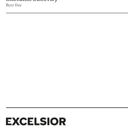
Excelsior
Excelsior