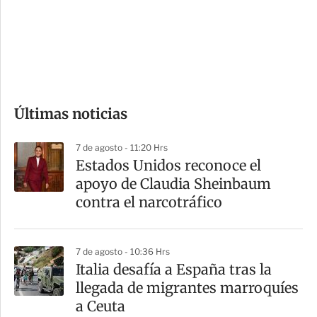
s
d
e
c
o
Últimas noticias
m
p
7 de agosto - 11:20 Hrs
a
Estados Unidos reconoce el
r
apoyo de Claudia Sheinbaum
t
contra el narcotráfico
i
r
7 de agosto - 10:36 Hrs
Italia desafía a España tras la
llegada de migrantes marroquíes
a Ceuta