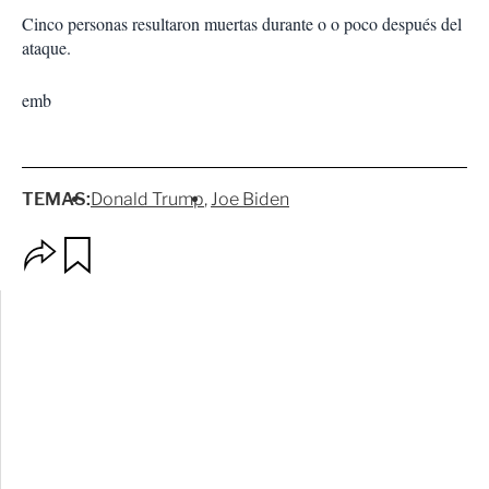
Cinco personas resultaron muertas durante o o poco después del
ataque.
emb
TEMAS:
Donald Trump
Joe Biden
O
G
p
u
c
a
i
r
o
d
n
a
e
r
s