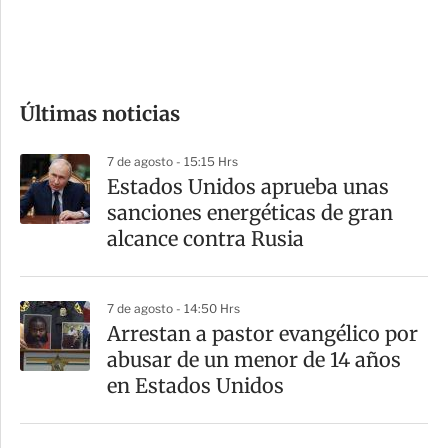
d
e
c
o
Últimas noticias
m
p
7 de agosto - 15:15 Hrs
a
Estados Unidos aprueba unas
r
sanciones energéticas de gran
t
alcance contra Rusia
i
r
7 de agosto - 14:50 Hrs
Arrestan a pastor evangélico por
abusar de un menor de 14 años
en Estados Unidos