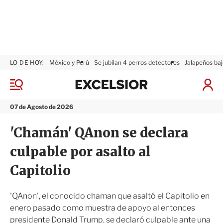
LO DE HOY:
México y Perú
Se jubilan 4 perros detectores
Jalapeños baj
E
x
M
I
c
e
n
n
e
i
07 de Agosto de 2026
ú
l
c
s
i
'Chamán' QAnon se declara
i
a
o
r
culpable por asalto al
r
S
e
Capitolio
s
i
ó
'QAnon', el conocido chaman que asaltó el Capitolio en
n
enero pasado como muestra de apoyo al entonces
presidente Donald Trump, se declaró culpable ante una