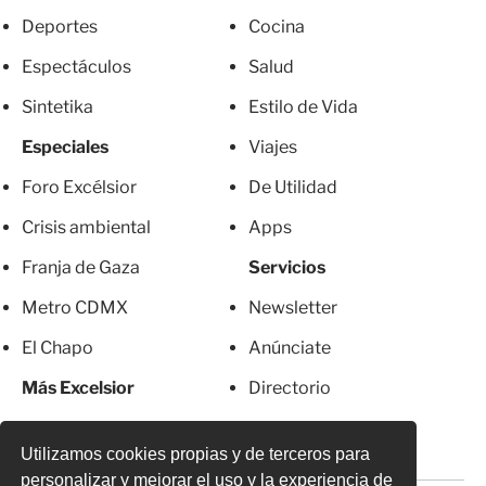
Deportes
Cocina
Espectáculos
Salud
Sintetika
Estilo de Vida
Especiales
Viajes
Foro Excélsior
De Utilidad
Crisis ambiental
Apps
Franja de Gaza
Servicios
Metro CDMX
Newsletter
El Chapo
Anúnciate
Más Excelsior
Directorio
Mujeres
Suscripciones
Utilizamos cookies propias y de terceros para
personalizar y mejorar el uso y la experiencia de