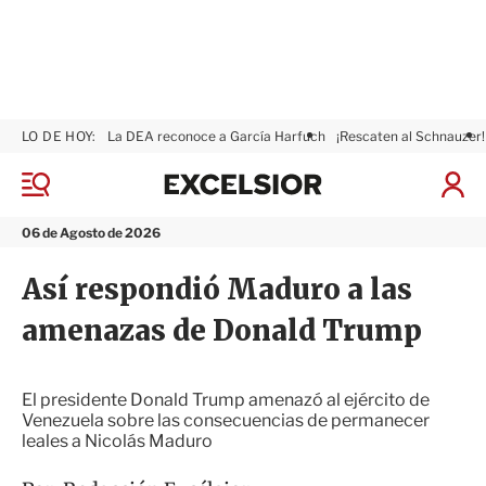
LO DE HOY:
La DEA reconoce a García Harfuch
¡Rescaten al Schnauzer!
E
x
M
I
c
e
n
n
e
i
06 de Agosto de 2026
ú
l
c
s
i
Así respondió Maduro a las
i
a
o
r
amenazas de Donald Trump
r
S
e
s
i
El presidente Donald Trump amenazó al ejército de
ó
Venezuela sobre las consecuencias de permanecer
n
leales a Nicolás Maduro