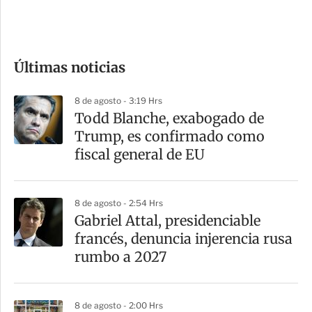
e
c
o
Últimas noticias
m
p
8 de agosto - 3:19 Hrs
a
Todd Blanche, exabogado de
r
Trump, es confirmado como
t
fiscal general de EU
i
r
8 de agosto - 2:54 Hrs
Gabriel Attal, presidenciable
francés, denuncia injerencia rusa
rumbo a 2027
8 de agosto - 2:00 Hrs