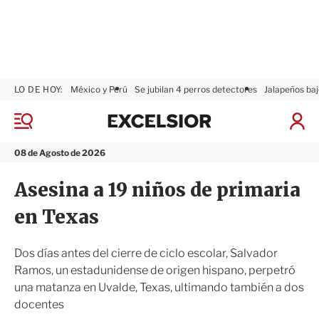
LO DE HOY:
México y Perú
Se jubilan 4 perros detectores
Jalapeños baj
E
x
M
I
c
e
n
n
e
i
08 de Agosto de 2026
ú
l
c
s
i
Asesina a 19 niños de primaria
i
a
o
r
en Texas
r
S
e
s
Dos días antes del cierre de ciclo escolar, Salvador
i
Ramos, un estadunidense de origen hispano, perpetró
ó
una matanza en Uvalde, Texas, ultimando también a dos
n
docentes