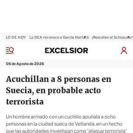
LO DE HOY:
La DEA reconoce a García Harfuch
¡Rescaten al Schnauzer!
E
x
M
I
c
e
n
n
e
i
06 de Agosto de 2026
ú
l
c
s
i
Acuchillan a 8 personas en
i
a
o
r
Suecia, en probable acto
r
S
e
terrorista
s
i
ó
Un hombre armado con un cuchillo apuñala a ocho
n
personas en la ciudad sueca de Vetlanda, en un hecho
que las autoridades investigan como 'ataque terrorista'