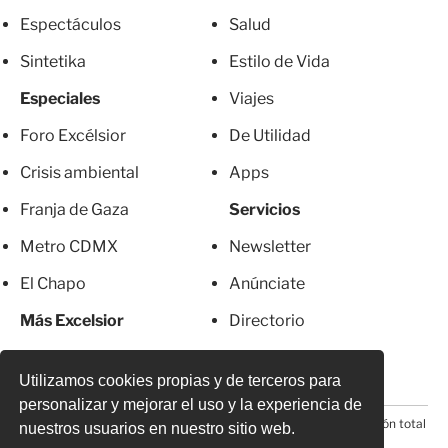
Espectáculos
Salud
Sintetika
Estilo de Vida
Especiales
Viajes
Foro Excélsior
De Utilidad
Crisis ambiental
Apps
Franja de Gaza
Servicios
Metro CDMX
Newsletter
El Chapo
Anúnciate
Más Excelsior
Directorio
Mujeres
Suscripciones
Utilizamos cookies propias y de terceros para
personalizar y mejorar el uso y la experiencia de
© 2026 Todos los derechos reservados. Prohibida la reproducción total
nuestros usuarios en nuestro sitio web.
o parcial, incluyendo cualquier medio electrónico*