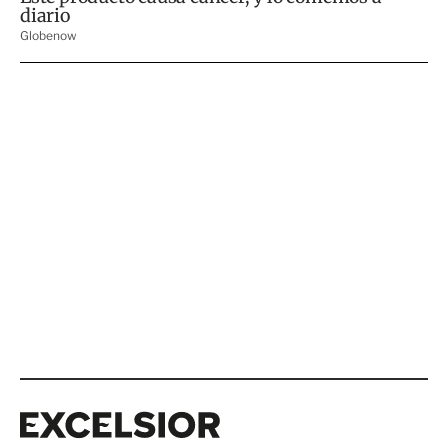
Excelsior
Excelsior