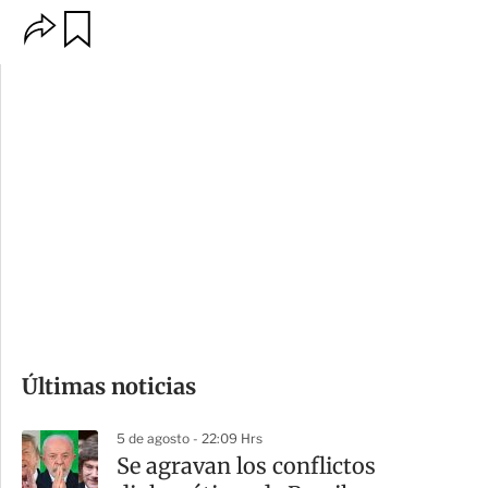
O
G
p
u
c
a
i
r
o
d
n
a
e
r
s
d
e
c
o
Últimas noticias
m
p
5 de agosto - 22:09 Hrs
a
Se agravan los conflictos
r