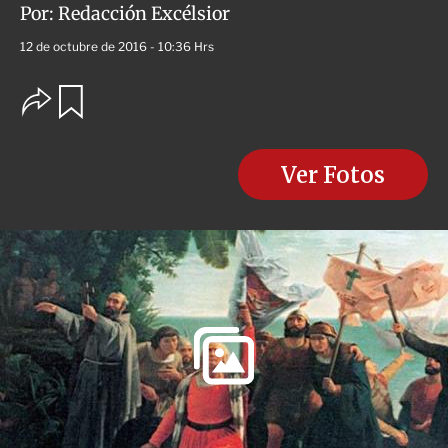
Por:
Redacción Excélsior
12 de octubre de 2016 - 10:36 Hrs
O
G
u
p
a
c
r
i
d
o
Ver Fotos
a
n
r
e
s
d
e
c
o
m
p
a
r
t
i
r