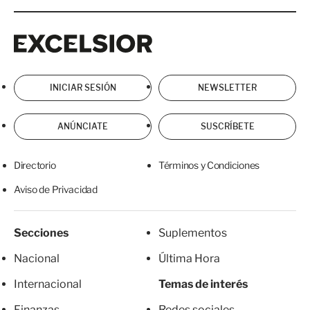
Excelsior
Excelsior
INICIAR SESIÓN
NEWSLETTER
ANÚNCIATE
SUSCRÍBETE
Directorio
Términos y Condiciones
Aviso de Privacidad
Secciones
Suplementos
Nacional
Última Hora
Internacional
Temas de interés
Finanzas
Redes sociales