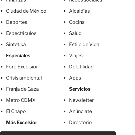
Ciudad de México
Alcaldías
Deportes
Cocina
Espectáculos
Salud
Sintetika
Estilo de Vida
Especiales
Viajes
Foro Excélsior
De Utilidad
Crisis ambiental
Apps
Franja de Gaza
Servicios
Metro CDMX
Newsletter
El Chapo
Anúnciate
Más Excelsior
Directorio
Mujeres
Suscripciones