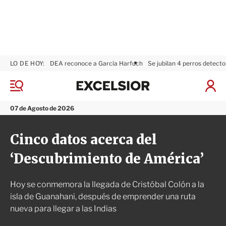
LO DE HOY:
DEA reconoce a García Harfuch
Se jubilan 4 perros detecto
E
x
M
I
c
e
n
n
e
i
07 de Agosto de 2026
ú
l
c
s
i
Cinco datos acerca del
i
a
o
r
‘Descubrimiento de América’
r
S
e
s
Hoy se conmemora la llegada de Cristóbal Colón a la
i
ó
isla de Guanahani, después de emprender una ruta
n
nueva para llegar a las Indias