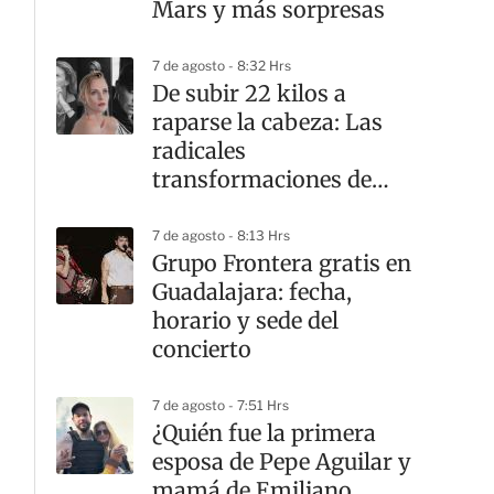
Mars y más sorpresas
7 de agosto - 8:32 Hrs
De subir 22 kilos a
raparse la cabeza: Las
radicales
transformaciones de
Charlize Theron en el
cine
7 de agosto - 8:13 Hrs
Grupo Frontera gratis en
Guadalajara: fecha,
horario y sede del
concierto
7 de agosto - 7:51 Hrs
¿Quién fue la primera
esposa de Pepe Aguilar y
mamá de Emiliano