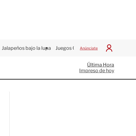
Jalapeños bajo la lupa
Juegos Centroamericanos
Anúnciate
I
n
i
Última Hora
c
Impreso de hoy
i
a
r
S
e
s
i
ó
n