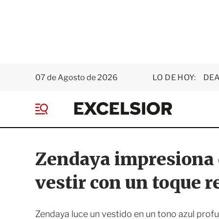
07 de Agosto de 2026
LO DE HOY:
DEA
E
x
M
c
e
e
n
l
ú
s
Zendaya impresiona e
i
o
vestir con un toque r
r
Zendaya luce un vestido en un tono azul profu