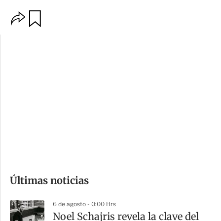
O
G
p
u
c
a
i
r
o
d
n
a
e
r
s
d
e
c
o
Últimas noticias
m
p
6 de agosto - 0:00 Hrs
a
Noel Schajris revela la clave del