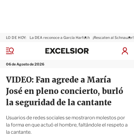
LO DE HOY:
La DEA reconoce a García Harfuch
¡Rescaten al Schnauzer!
E
x
M
I
c
e
n
n
e
i
06 de Agosto de 2026
ú
l
c
s
i
VIDEO: Fan agrede a María
i
a
o
r
José en pleno concierto, burló
r
S
e
la seguridad de la cantante
s
i
ó
Usuarios de redes sociales se mostraron molestos por
n
la forma en que actuó el hombre, faltándole el respeto a
la cantante.