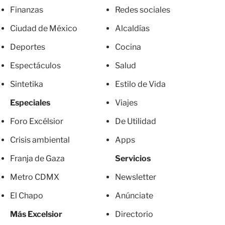
Finanzas
Redes sociales
Ciudad de México
Alcaldías
Deportes
Cocina
Espectáculos
Salud
Sintetika
Estilo de Vida
Especiales
Viajes
Foro Excélsior
De Utilidad
Crisis ambiental
Apps
Franja de Gaza
Servicios
Metro CDMX
Newsletter
El Chapo
Anúnciate
Más Excelsior
Directorio