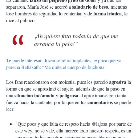
saludarlo de beso
separaron, María José se acercó a
, mientras
forma irónica
lose hombres de seguridad lo contenían y de
, le
dice al público:
¡Ah quiere foto todavía de que me
arranca la pela!"
Te puede interesar: Joven se retira implantes, explica que ya
parecía Bellakath: “Me quité el cuerpo de buchona”
agresiva
Los fans reaccionaron con molestia, pues les pareció
la
forma en que se aproximó el sujeto, además de que la puso en
situación incómoda
peligrosa
una
y
al aproximarse con tanta
comentarios
fuerza hacia la cantante, por lo que en los
se puede
leer:
"Que poca y que falta de respeto hacia @lajosa por parte de
este wey. no se vale, ella merece todo nuestro respeto, es un
amor con todos nosotros, siempre es accesible y con una