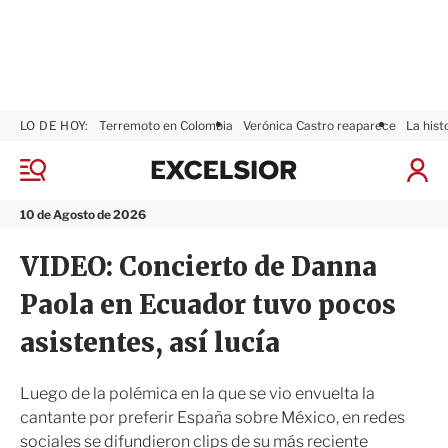
LO DE HOY:
Terremoto en Colombia
Verónica Castro reaparece
La hist
E
x
M
I
c
e
n
n
e
i
10 de Agosto de 2026
ú
l
c
s
i
VIDEO: Concierto de Danna
i
a
o
r
Paola en Ecuador tuvo pocos
r
S
e
asistentes, así lucía
s
i
ó
Luego de la polémica en la que se vio envuelta la
n
cantante por preferir España sobre México, en redes
sociales se difundieron clips de su más reciente