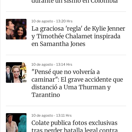
durante un sismo en Colombia
i
r
10 de agosto - 13:20 Hrs
La graciosa 'regla' de Kylie Jenner
y Timothée Chalamet inspirada
en Samantha Jones
10 de agosto - 13:14 Hrs
"Pensé que no volvería a
caminar": El grave accidente que
distanció a Uma Thurman y
Tarantino
10 de agosto - 13:11 Hrs
Colate publica fotos exclusivas
tras perder batalla legal contra