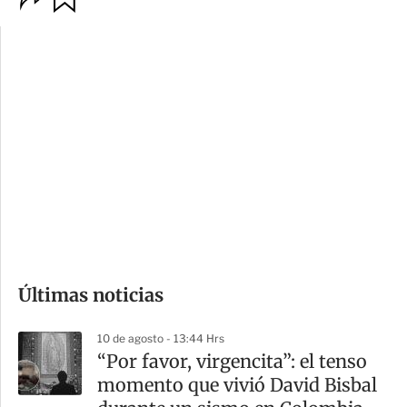
p
u
c
a
i
r
o
d
n
a
e
r
s
d
e
c
o
Últimas noticias
m
p
10 de agosto - 13:44 Hrs
a
“Por favor, virgencita”: el tenso
r
momento que vivió David Bisbal
t