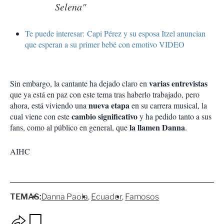
Selena"
Te puede interesar: Capi Pérez y su esposa Itzel anuncian
que esperan a su primer bebé con emotivo VIDEO
varias entrevistas
Sin embargo, la cantante ha dejado claro en
que ya está en paz con este tema tras haberlo trabajado, pero
nueva etapa
ahora, está viviendo una
en su carrera musical, la
cambio significativo
cual viene con este
y ha pedido tanto a sus
la llamen Danna
fans, como al público en general, que
.
AIHC
TEMAS:
Danna Paola
Ecuador
Famosos
O
G