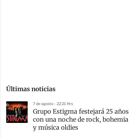
c
a
i
r
o
d
n
a
e
r
s
d
e
c
o
Últimas noticias
m
p
7 de agosto - 22:21 Hrs
a
Grupo Estigma festejará 25 años
r
con una noche de rock, bohemia
t
y música oldies
i