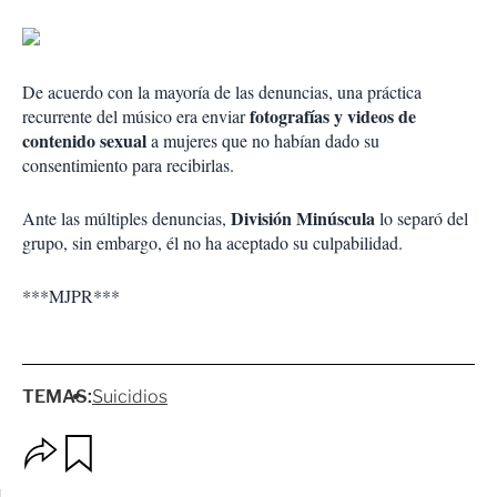
De acuerdo con la mayoría de las denuncias, una práctica
fotografías y videos de
recurrente del músico era enviar
contenido sexual
a mujeres que no habían dado su
consentimiento para recibirlas.
División Minúscula
Ante las múltiples denuncias,
lo separó del
grupo, sin embargo, él no ha aceptado su culpabilidad.
***MJPR***
TEMAS:
Suicidios
O
G
p
u