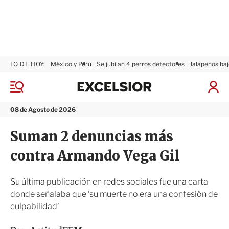
LO DE HOY:
México y Perú
Se jubilan 4 perros detectores
Jalapeños baj
E
x
M
I
c
e
n
n
e
i
08 de Agosto de 2026
ú
l
c
s
i
Suman 2 denuncias más
i
a
o
r
contra Armando Vega Gil
r
S
e
s
Su última publicación en redes sociales fue una carta
i
donde señalaba que ‘su muerte no era una confesión de
ó
culpabilidad’
n