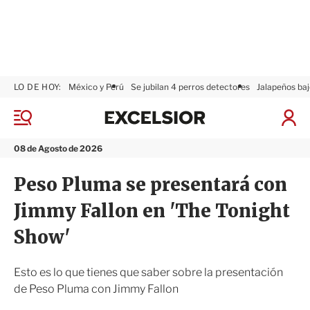
LO DE HOY:
México y Perú
Se jubilan 4 perros detectores
Jalapeños baj
E
x
M
I
c
e
n
n
e
i
08 de Agosto de 2026
ú
l
c
s
i
Peso Pluma se presentará con
i
a
o
r
Jimmy Fallon en 'The Tonight
r
S
e
Show'
s
i
ó
Esto es lo que tienes que saber sobre la presentación
n
de Peso Pluma con Jimmy Fallon