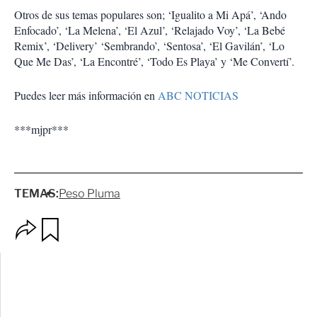
Otros de sus temas populares son; ‘Igualito a Mi Apá’, ‘Ando
Enfocado’, ‘La Melena’, ‘El Azul’, ‘Relajado Voy’, ‘La Bebé
Remix’, ‘Delivery’ ‘Sembrando’, ‘Sentosa’, ‘El Gavilán’, ‘Lo
Que Me Das’, ‘La Encontré’, ‘Todo Es Playa’ y ‘Me Convertí’.
Puedes leer más información en
ABC NOTICIAS
***mjpr***
TEMAS:
Peso Pluma
O
G
p
u
c
a
i
r
o
d