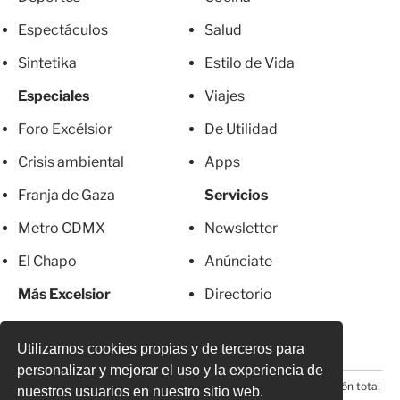
Espectáculos
Salud
Sintetika
Estilo de Vida
Especiales
Viajes
Foro Excélsior
De Utilidad
Crisis ambiental
Apps
Franja de Gaza
Servicios
Metro CDMX
Newsletter
El Chapo
Anúnciate
Más Excelsior
Directorio
Mujeres
Suscripciones
Utilizamos cookies propias y de terceros para
personalizar y mejorar el uso y la experiencia de
© 2026 Todos los derechos reservados. Prohibida la reproducción total
nuestros usuarios en nuestro sitio web.
o parcial, incluyendo cualquier medio electrónico*