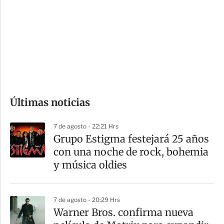
n
a
e
r
s
d
e
c
o
Últimas noticias
m
p
7 de agosto - 22:21 Hrs
a
Grupo Estigma festejará 25 años
r
con una noche de rock, bohemia
t
y música oldies
i
r
7 de agosto - 20:29 Hrs
Warner Bros. confirma nueva