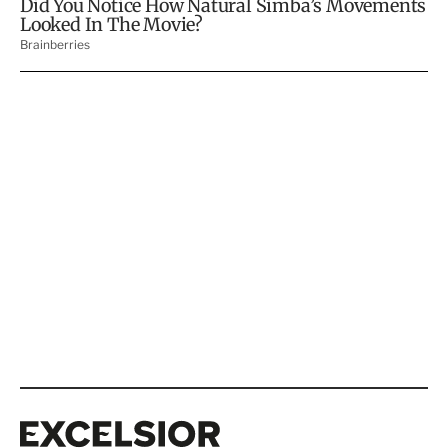
Excelsior
Excelsior