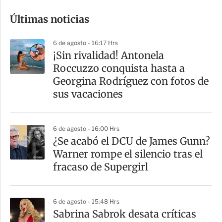
o
Últimas noticias
m
p
6 de agosto - 16:17 Hrs
a
¡Sin rivalidad! Antonela
r
Roccuzzo conquista hasta a
t
Georgina Rodríguez con fotos de
i
sus vacaciones
r
6 de agosto - 16:00 Hrs
¿Se acabó el DCU de James Gunn?
Warner rompe el silencio tras el
fracaso de Supergirl
6 de agosto - 15:48 Hrs
Sabrina Sabrok desata críticas