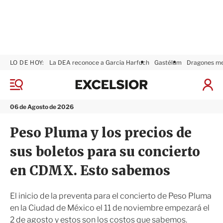
LO DE HOY:
La DEA reconoce a García Harfuch
Gastélum
Dragones m
E
x
M
I
c
e
n
n
e
i
06 de Agosto de 2026
ú
l
c
s
i
Peso Pluma y los precios de
i
a
o
r
sus boletos para su concierto
r
S
e
en CDMX. Esto sabemos
s
i
ó
El inicio de la preventa para el concierto de Peso Pluma
n
en la Ciudad de México el 11 de noviembre empezará el
2 de agosto y estos son los costos que sabemos.