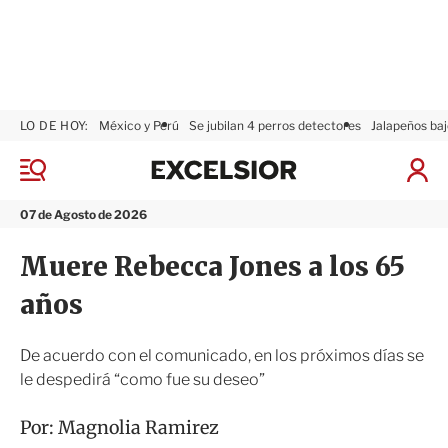
LO DE HOY:
México y Perú
Se jubilan 4 perros detectores
Jalapeños baj
E
x
M
I
c
e
n
n
e
i
07 de Agosto de 2026
ú
l
c
s
i
Muere Rebecca Jones a los 65
i
a
o
r
años
r
S
e
s
De acuerdo con el comunicado, en los próximos días se
i
le despedirá “como fue su deseo”
ó
n
Por:
Magnolia Ramirez