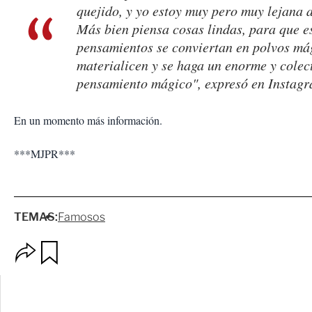
quejido, y yo estoy muy pero muy lejana a
Más bien piensa cosas lindas, para que e
pensamientos se conviertan en polvos mág
materialicen y se haga un enorme y colec
pensamiento mágico", expresó en Instagr
En un momento más información.
***MJPR***
TEMAS:
Famosos
O
G
p
u
c
a
i
r