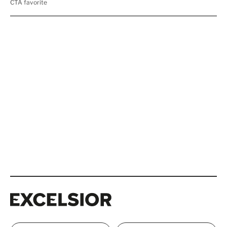
Excelsior
Excelsior