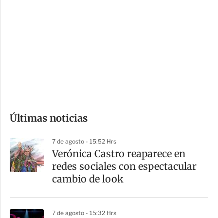
o
d
n
a
e
r
s
d
e
c
o
Últimas noticias
m
p
7 de agosto - 15:52 Hrs
a
Verónica Castro reaparece en
r
redes sociales con espectacular
t
cambio de look
i
r
7 de agosto - 15:32 Hrs