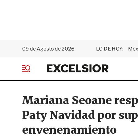
09 de Agosto de 2026
LO DE HOY:
Méxi
E
x
M
c
e
e
n
l
ú
s
Mariana Seoane resp
i
o
Paty Navidad por sup
r
envenenamiento