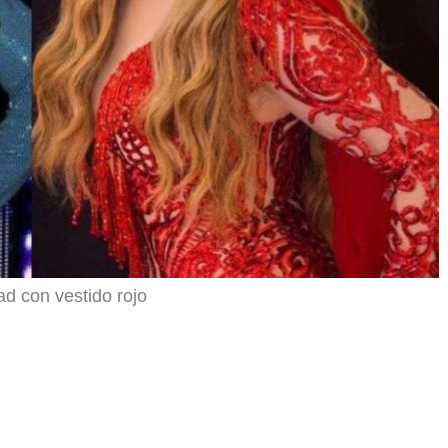
r
d con vestido rojo