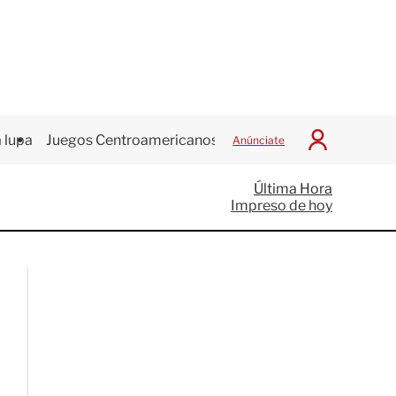
 lupa
Juegos Centroamericanos
Anúnciate
I
n
i
Última Hora
c
Impreso de hoy
i
a
r
S
e
s
i
ó
n