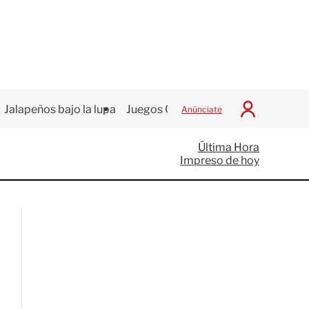
Jalapeños bajo la lupa
Juegos Centroamericanos
Anúnciate
I
n
i
Última Hora
c
Impreso de hoy
i
a
r
S
e
s
i
ó
n