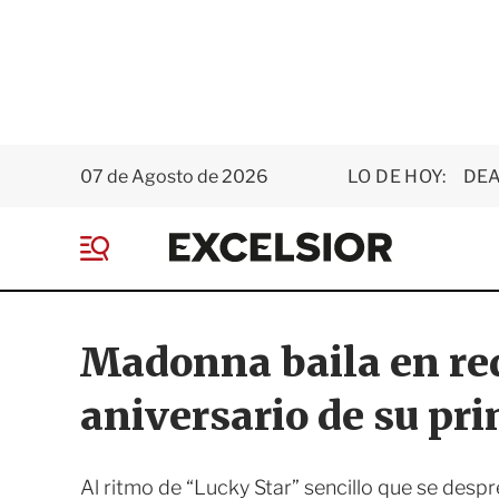
07 de Agosto de 2026
LO DE HOY:
DEA
E
x
M
c
e
e
n
l
ú
s
Madonna baila en red
i
o
aniversario de su pr
r
Al ritmo de “Lucky Star” sencillo que se des