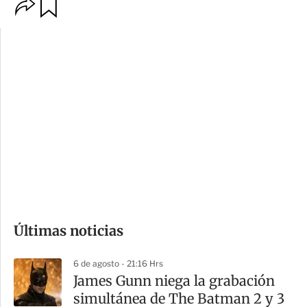
O
G
p
u
c
a
i
r
o
d
n
a
e
r
s
d
e
c
o
Últimas noticias
m
p
6 de agosto - 21:16 Hrs
a
James Gunn niega la grabación
r
simultánea de The Batman 2 y 3