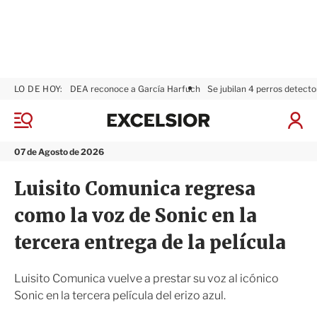
LO DE HOY:
DEA reconoce a García Harfuch
Se jubilan 4 perros detecto
E
x
M
I
c
e
n
n
e
i
07 de Agosto de 2026
ú
l
c
s
i
Luisito Comunica regresa
i
a
o
r
como la voz de Sonic en la
r
S
e
tercera entrega de la película
s
i
ó
Luisito Comunica vuelve a prestar su voz al icónico
n
Sonic en la tercera película del erizo azul.