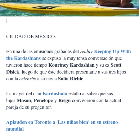
r
CIUDAD DE MÉXICO.
Keeping Up With
En una de las emisiones grabadas del
reality
the Kardashians
se expuso la muy tensa conversación que
Kourtney Kardashian
Scott
tuvieron hace tiempo
y su ex
Disick
, luego de que éste decidiera presentarle a sus tres hijos
Sofia Richie
con la
celebrity
a su novia
.
Kardashain
La mayor del clan
estallo al saber que sus
Mason
Penelope
Reign
hijos
,
y
convivieron con la actual
pareja de su progenitor.
Aplauden en Toronto a 'Las niñas bien' en su estreno
mundial