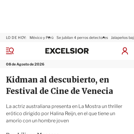
LO DE HOY:
México y Perú
Se jubilan 4 perros detectores
Jalapeños baj
E
x
M
I
c
e
n
n
e
i
08 de Agosto de 2026
ú
l
c
s
i
Kidman al descubierto, en
i
a
o
r
Festival de Cine de Venecia
r
S
e
s
La actriz australiana presenta en La Mostra un thriller
i
erótico dirigido por Halina Reijn, en el que tiene un
ó
amorío con un hombre joven
n