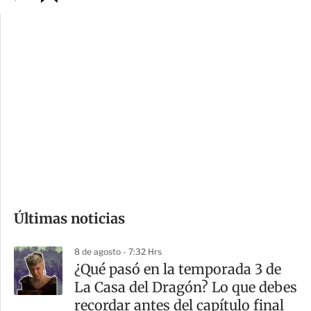
p
u
c
a
i
r
o
d
n
a
e
r
s
d
e
c
o
Últimas noticias
m
p
8 de agosto - 7:32 Hrs
a
⁠¿Qué pasó en la temporada 3 de
r
La Casa del Dragón? Lo que debes
t
recordar antes del capítulo final