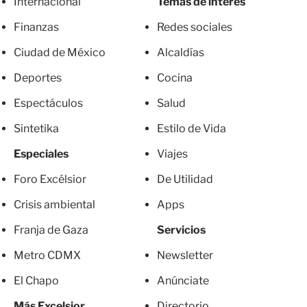
Internacional
Temas de interés
Finanzas
Redes sociales
Ciudad de México
Alcaldías
Deportes
Cocina
Espectáculos
Salud
Sintetika
Estilo de Vida
Especiales
Viajes
Foro Excélsior
De Utilidad
Crisis ambiental
Apps
Franja de Gaza
Servicios
Metro CDMX
Newsletter
El Chapo
Anúnciate
Más Excelsior
Directorio