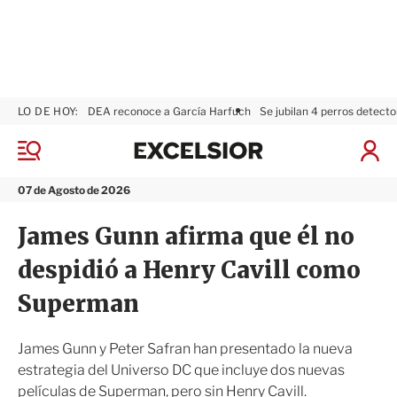
LO DE HOY:
DEA reconoce a García Harfuch
Se jubilan 4 perros detecto
E
x
M
I
c
e
n
n
e
i
07 de Agosto de 2026
ú
l
c
s
i
James Gunn afirma que él no
i
a
o
r
despidió a Henry Cavill como
r
S
e
Superman
s
i
ó
James Gunn y Peter Safran han presentado la nueva
n
estrategia del Universo DC que incluye dos nuevas
películas de Superman, pero sin Henry Cavill.