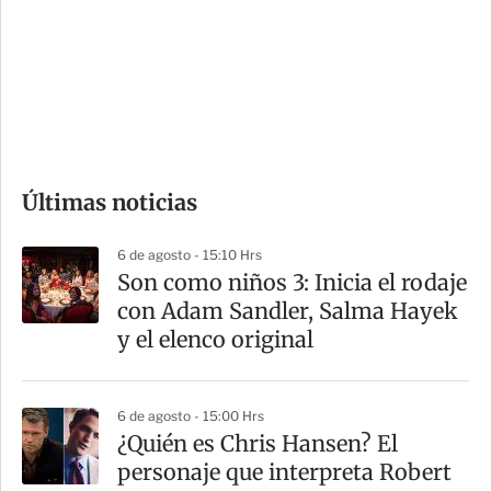
e
r
s
d
e
c
o
Últimas noticias
m
p
6 de agosto - 15:10 Hrs
a
Son como niños 3: Inicia el rodaje
r
con Adam Sandler, Salma Hayek
t
y el elenco original
i
r
6 de agosto - 15:00 Hrs
¿Quién es Chris Hansen? El
personaje que interpreta Robert