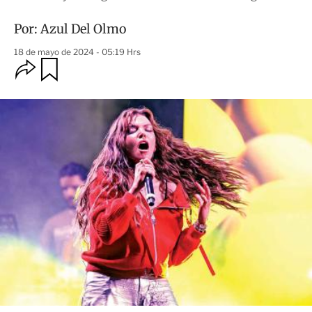
Por:
Azul Del Olmo
18 de mayo de 2024 - 05:19 Hrs
O
G
u
p
a
c
r
i
d
o
a
n
r
e
s
d
e
c
o
m
p
a
r
t
i
r