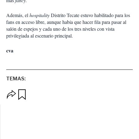
más
fancy.
Además, el
hospitality
Distrito Tecate estuvo habilitado para los
fans en acceso libre, aunque había que hacer fila para pasar al
salón de espejos y cada uno de los tres niveles con vista
privilegiada al escenario principal.
cva
TEMAS:
O
G
p
u
c
a
i
r
o
d
n
a