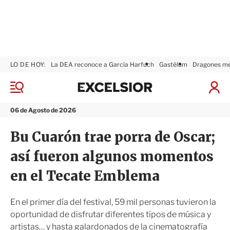
LO DE HOY:
La DEA reconoce a García Harfuch
Gastélum
Dragones m
E
x
M
I
c
e
n
n
e
i
06 de Agosto de 2026
ú
l
c
s
i
Bu Cuarón trae porra de Oscar;
i
a
o
r
así fueron algunos momentos
r
S
e
en el Tecate Emblema
s
i
ó
En el primer día del festival, 59 mil personas tuvieron la
n
oportunidad de disfrutar diferentes tipos de música y
artistas… y hasta galardonados de la cinematografía