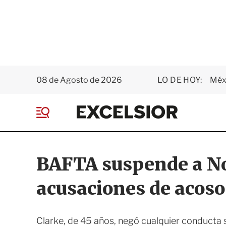
08 de Agosto de 2026
LO DE HOY:
Méxi
E
x
M
c
e
e
n
l
ú
s
BAFTA suspende a No
i
o
acusaciones de acoso
r
Clarke, de 45 años, negó cualquier conducta 