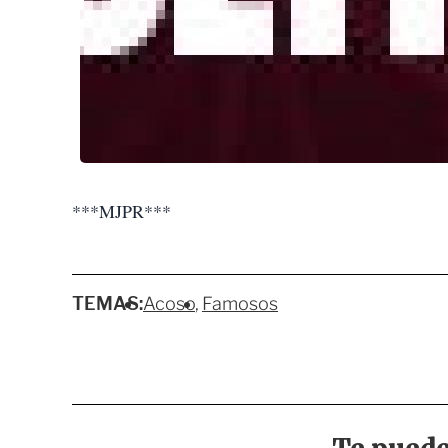
***MJPR***
TEMAS:
Acoso
Famosos