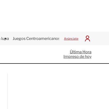
 lupa
Juegos Centroamericanos
Anúnciate
I
n
i
Última Hora
c
Impreso de hoy
i
a
r
S
e
s
i
ó
n