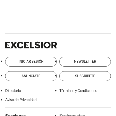
Excelsior
Excelsior
INICIAR SESIÓN
NEWSLETTER
ANÚNCIATE
SUSCRÍBETE
Directorio
Términos y Condiciones
Aviso de Privacidad
Secciones
Suplementos