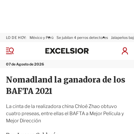
LO DE HOY:
México y Perú
Se jubilan 4 perros detectores
Jalapeños baj
E
x
M
I
c
e
n
n
e
i
07 de Agosto de 2026
ú
l
c
s
i
Nomadland la ganadora de los
i
a
o
r
BAFTA 2021
r
S
e
s
La cinta de la realizadora china Chloé Zhao obtuvo
i
cuatro preseas, entre ellas el BAFTA a Mejor Película y
ó
Mejor Dirección
n