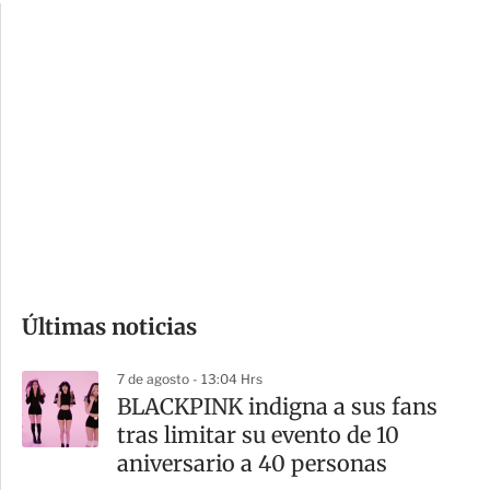
c
a
i
r
o
d
n
a
e
r
s
d
e
c
o
Últimas noticias
m
p
7 de agosto - 13:04 Hrs
a
BLACKPINK indigna a sus fans
r
tras limitar su evento de 10
t
aniversario a 40 personas
i