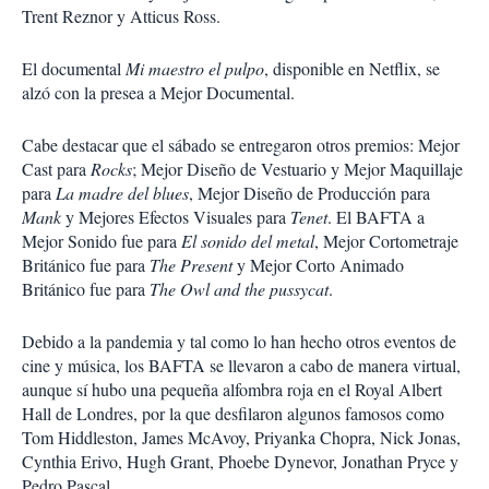
Trent Reznor y Atticus Ross.
El documental
Mi maestro
el pulpo
, disponible en Netflix, se
alzó con la presea a Mejor Documental.
Cabe destacar que el sábado se entregaron otros premios: Mejor
Cast para
Rocks
; Mejor Diseño de Vestuario y Mejor Maquillaje
para
La madre del blues
, Mejor Diseño de Producción para
Mank
y Mejores Efectos Visuales para
Tenet
. El BAFTA a
Mejor Sonido fue para
El sonido del metal
, Mejor Cortometraje
Británico fue para
The Present
y Mejor Corto Animado
Británico fue para
The Owl and the pussycat
.
Debido a la pandemia y tal como lo han hecho otros eventos de
cine y música, los BAFTA se llevaron a cabo de manera virtual,
aunque sí hubo una pequeña alfombra roja en el Royal Albert
Hall de Londres, por la que desfilaron algunos famosos como
Tom Hiddleston, James McAvoy, Priyanka Chopra, Nick Jonas,
Cynthia Erivo, Hugh Grant, Phoebe Dynevor, Jonathan Pryce y
Pedro Pascal.