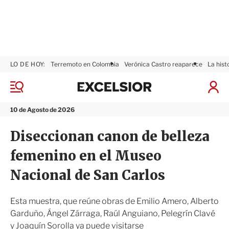
LO DE HOY:
Terremoto en Colombia
Verónica Castro reaparece
La hist
E
x
M
I
c
e
n
n
e
i
10 de Agosto de 2026
ú
l
c
s
i
Diseccionan canon de belleza
i
a
o
r
femenino en el Museo
r
S
e
Nacional de San Carlos
s
i
ó
Esta muestra, que reúne obras de Emilio Amero, Alberto
n
Garduño, Ángel Zárraga, Raúl Anguiano, Pelegrín Clavé
y Joaquín Sorolla ya puede visitarse