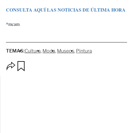
CONSULTA AQUÍ LAS NOTICIAS DE ÚLTIMA HORA
*mcam
TEMAS:
Cultura
Moda
Museos
Pintura
O
G
p
u
c
a
i
r
o
d
n
a
e
r
s
d