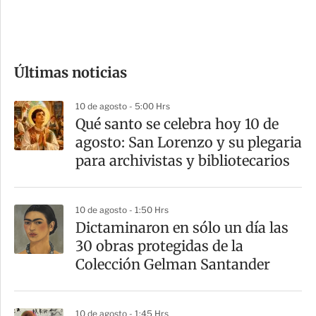
e
c
o
Últimas noticias
m
p
10 de agosto - 5:00 Hrs
a
Qué santo se celebra hoy 10 de
r
agosto: San Lorenzo y su plegaria
t
para archivistas y bibliotecarios
i
r
10 de agosto - 1:50 Hrs
Dictaminaron en sólo un día las
30 obras protegidas de la
Colección Gelman Santander
10 de agosto - 1:45 Hrs