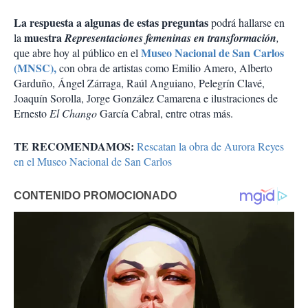
La respuesta a algunas de estas preguntas
podrá hallarse en
muestra
la
Representaciones femeninas en transformación
,
Museo Nacional de San Carlos
que abre hoy al público en el
(MNSC),
con obra de artistas como Emilio Amero, Alberto
Garduño, Ángel Zárraga, Raúl Anguiano, Pelegrín Clavé,
Joaquín Sorolla, Jorge González Camarena e ilustraciones de
Ernesto
El Chango
García Cabral, entre otras más.
TE RECOMENDAMOS:
Rescatan la obra de Aurora Reyes
en el Museo Nacional de San Carlos