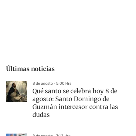
o
d
n
a
e
r
s
d
e
c
o
Últimas noticias
m
p
8 de agosto - 5:00 Hrs
a
Qué santo se celebra hoy 8 de
r
agosto: Santo Domingo de
t
Guzmán intercesor contra las
i
dudas
r
8 de agosto - 7:13 Hrs