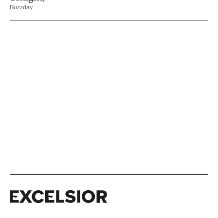
Excelsior
Excelsior