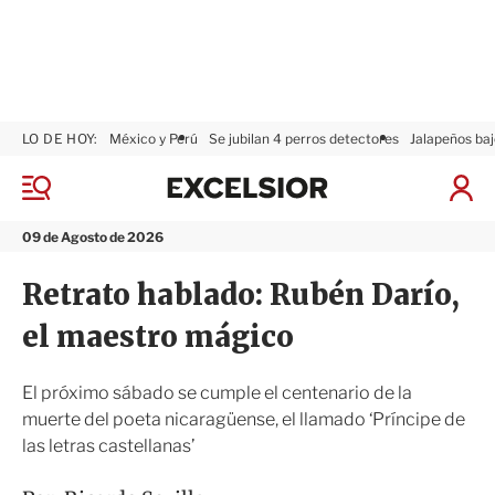
LO DE HOY:
México y Perú
Se jubilan 4 perros detectores
Jalapeños baj
E
x
M
I
c
e
n
n
e
i
09 de Agosto de 2026
ú
l
c
s
i
Retrato hablado: Rubén Darío,
i
a
o
r
el maestro mágico
r
S
e
s
El próximo sábado se cumple el centenario de la
i
muerte del poeta nicaragüense, el llamado ‘Príncipe de
ó
las letras castellanas’
n