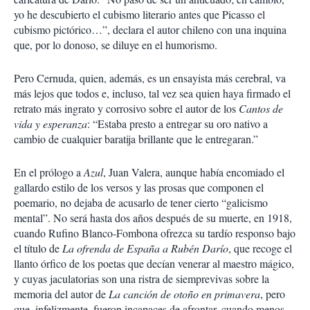
yo he descubierto el cubismo literario antes que Picasso el
cubismo pictórico…”, declara el autor chileno con una inquina
que, por lo donoso, se diluye en el humorismo.
Pero Cernuda, quien, además, es un ensayista más cerebral, va
más lejos que todos e, incluso, tal vez sea quien haya firmado el
retrato más ingrato y corrosivo sobre el autor de los
Cantos de
vida y esperanza
: “Estaba presto a entregar su oro nativo a
cambio de cualquier baratija brillante que le entregaran.”
En el prólogo a
Azul
, Juan Valera, aunque había encomiado el
gallardo estilo de los versos y las prosas que componen el
poemario, no dejaba de acusarlo de tener cierto “galicismo
mental”. No será hasta dos años después de su muerte, en 1918,
cuando Rufino Blanco-Fombona ofrezca su tardío responso bajo
el título de
La ofrenda de España a Rubén Darío
, que recoge el
llanto órfico de los poetas que decían venerar al maestro mágico,
y cuyas jaculatorias son una ristra de siemprevivas sobre la
memoria del autor de
La canción de otoño en primavera
, pero
que, infelizmente, fueron incapaces de afrontar, cuando menos