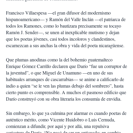
Francisco Villaespesa —el gran difusor del modernismo
hispanoamericano— y Ramón del Valle Inclán —el patriarca de
todos los Ramones, como lo bautizara precisamente su tocayo
Ramón J. Sender—, se unen al inexplicable mutismo y dejan
que los poetas jóvenes, casi todos incoloros y clandestinos,
escarnezcan a sus anchas la obra y vida del poeta nicaragüense.
Que plumas anodinas como la del bohemio guatemalteco
Enrique Gómez Carrillo declaren que Darío “fue un corruptor de
la juventud”, o que Miguel de Unamuno —en uno de sus
habituales arranques de cascarrabias— se anime a calificarlo de
indio a quien “se le ven las plumas debajo del sombrero”, hasta
cierto punto es comprensible. A muchos el pasmoso edificio que
Darío construyó con su obra literaria los consumía de envidia.
Sin embargo, lo que ya culmina por alarmar es cuando poetas de
auténtico mérito, como Vicente Huidobro o Luis Cernuda,
comienzan a difundir, por aquí y por allá, una repulsiva
caricatura de Darío. “No pasó de ser un anticuado; en cambio,