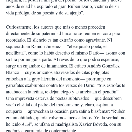
años de edad ha expirado el gran Rubén Darío, víctima de su
vida pródiga, de su poesía y de su ajenjo”.
Curiosamente, los autores que más o menos proceden
directamente de su paternidad lírica no se reúnen en coro para
recordarlo. El silencio es tan extraño como agraviante. Ni
siquiera Juan Ramón Jiménez —“el exquisito poeta, el
nefelibata”, como lo había descrito el mismo Darío— asoma con
su lira por ninguna parte. Al revés de lo que podría esperarse,
surge un enjambre de infamantes. El crítico Andrés González
Blanco —cuyos artículos atravesados de citas políglotas
emboban a la grey literaria del momento— prorrumpe en
garrafales exabruptos contra los versos de Darío: “Sus estrofas te
arcabucean la retina, te dejan ciego y te arrebatan el pendón”.
Una imprevista caterva de poetas sublevados —que descubren
vacío el sitial del padre del modernismo y, claro, aspiran a
ocuparlo— aprovechan la ocasión para salir a blasfemar: “Rubén
era un chiflado, quería volvernos locos a todos. Yo, la verdad, no
he leído
Azul
”, se ufana el madrigalista Xavier Bóveda, con su
endémica garrulería de conferenciante.