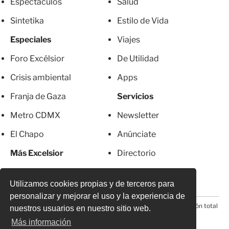
Espectáculos
Salud
Sintetika
Estilo de Vida
Especiales
Viajes
Foro Excélsior
De Utilidad
Crisis ambiental
Apps
Franja de Gaza
Servicios
Metro CDMX
Newsletter
El Chapo
Anúnciate
Más Excelsior
Directorio
Mujeres
Suscripciones
Utilizamos cookies propias y de terceros para
personalizar y mejorar el uso y la experiencia de
© 2026 Todos los derechos reservados. Prohibida la reproducción total
nuestros usuarios en nuestro sitio web.
o parcial, incluyendo cualquier medio electrónico*
Más información