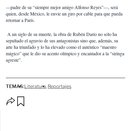
—padre de su “siempre mejor amigo Alfonso Reyes”—, será
quien, desde México, le envíe un giro por cable para que pueda
retornar a París.
A un siglo de su muerte, la obra de Rubén Darío no sólo ha
sepultado el agravio de sus antagonistas sino que, además, su
arte ha triunfado y lo ha elevado como el auténtico “maestro
mágico” que le dio su acento olímpico y encantador a la “siringa
agreste”.
TEMAS:
Literatura
Reportajes
O
G
p
u
c
a
i
r