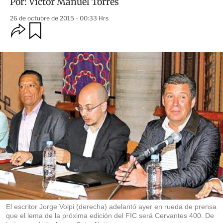
Por:
Víctor Manuel Torres
26 de octubre de 2015 - 00:33 Hrs
O
G
u
p
a
c
r
i
d
o
a
n
r
e
s
d
e
c
o
m
p
a
r
t
i
r
El escritor Jorge Volpi (derecha) adelantó ayer en rueda de prensa
que el lema de la próxima edición del FIC será Cervantes 400. De