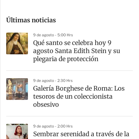
c
o
Últimas noticias
m
p
9 de agosto - 5:00 Hrs
a
Qué santo se celebra hoy 9
r
agosto Santa Edith Stein y su
t
plegaria de protección
i
r
9 de agosto - 2:30 Hrs
Galería Borghese de Roma: Los
tesoros de un coleccionista
obsesivo
9 de agosto - 2:00 Hrs
Sembrar serenidad a través de la