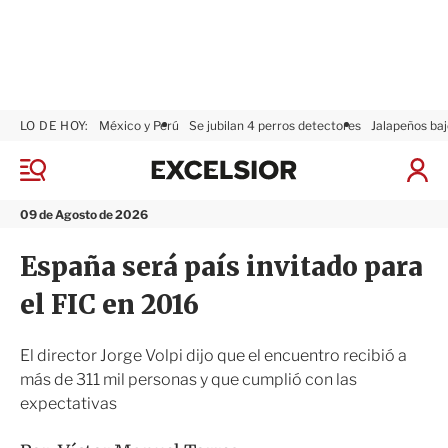
LO DE HOY:
México y Perú
Se jubilan 4 perros detectores
Jalapeños baj
E
x
M
I
c
e
n
n
e
i
09 de Agosto de 2026
ú
l
c
s
i
España será país invitado para
i
a
o
r
el FIC en 2016
r
S
e
s
El director Jorge Volpi dijo que el encuentro recibió a
i
más de 311 mil personas y que cumplió con las
ó
expectativas
n