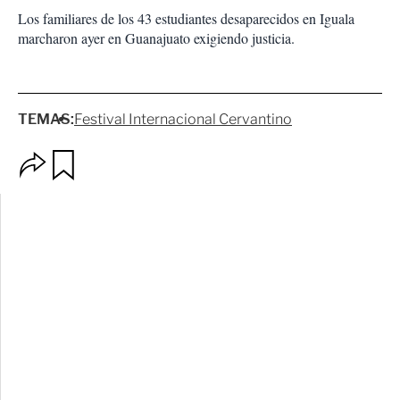
Los familiares de los 43 estudiantes desaparecidos en Iguala
marcharon ayer en Guanajuato exigiendo justicia.
TEMAS:
Festival Internacional Cervantino
O
G
p
u
c
a
i
r
o
d
n
a
e
r
s
d
e