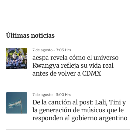
d
e
c
o
Últimas noticias
m
p
7 de agosto - 3:05 Hrs
a
aespa revela cómo el universo
r
Kwangya refleja su vida real
t
antes de volver a CDMX
i
r
7 de agosto - 3:00 Hrs
De la canción al post: Lali, Tini y
la generación de músicos que le
responden al gobierno argentino