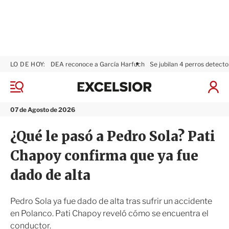
LO DE HOY:
DEA reconoce a García Harfuch
Se jubilan 4 perros detecto
E
x
M
I
c
e
n
n
e
i
07 de Agosto de 2026
ú
l
c
s
i
¿Qué le pasó a Pedro Sola? Pati
i
a
o
r
Chapoy confirma que ya fue
r
S
e
dado de alta
s
i
ó
Pedro Sola ya fue dado de alta tras sufrir un accidente
n
en Polanco. Pati Chapoy reveló cómo se encuentra el
conductor.