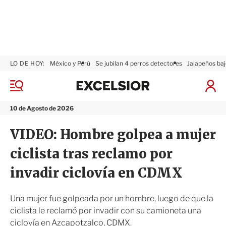
LO DE HOY:
México y Perú
Se jubilan 4 perros detectores
Jalapeños baj
E
x
M
I
c
e
n
n
e
i
10 de Agosto de 2026
ú
l
c
s
i
VIDEO: Hombre golpea a mujer
i
a
o
r
ciclista tras reclamo por
r
S
e
invadir ciclovía en CDMX
s
i
ó
Una mujer fue golpeada por un hombre, luego de que la
n
ciclista le reclamó por invadir con su camioneta una
ciclovía en Azcapotzalco, CDMX.