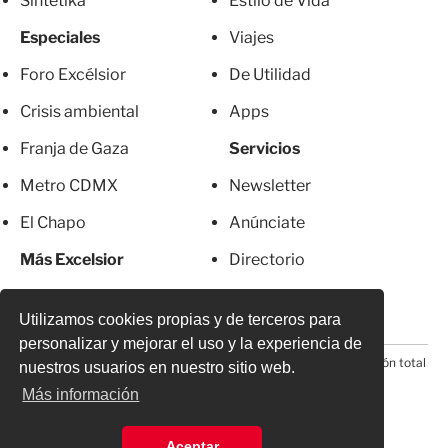
Sintetika
Estilo de Vida
Especiales
Viajes
Foro Excélsior
De Utilidad
Crisis ambiental
Apps
Franja de Gaza
Servicios
Metro CDMX
Newsletter
El Chapo
Anúnciate
Más Excelsior
Directorio
Mujeres
Suscripciones
Utilizamos cookies propias y de terceros para
personalizar y mejorar el uso y la experiencia de
© 2026 Todos los derechos reservados. Prohibida la reproducción total
nuestros usuarios en nuestro sitio web.
o parcial, incluyendo cualquier medio electrónico*
Más información
Aceptar