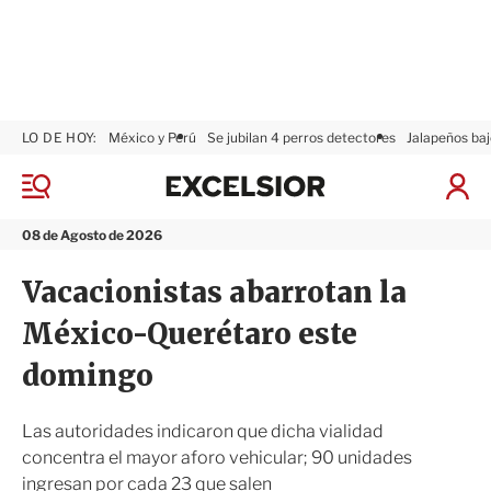
LO DE HOY:
México y Perú
Se jubilan 4 perros detectores
Jalapeños baj
E
x
M
I
c
e
n
n
e
i
08 de Agosto de 2026
ú
l
c
s
i
Vacacionistas abarrotan la
i
a
o
r
México-Querétaro este
r
S
e
domingo
s
i
ó
Las autoridades indicaron que dicha vialidad
n
concentra el mayor aforo vehicular; 90 unidades
ingresan por cada 23 que salen