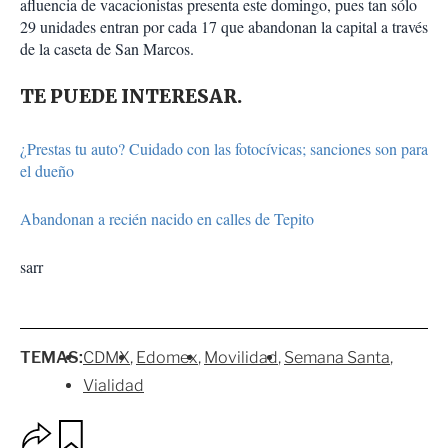
afluencia de vacacionistas presenta este domingo, pues tan sólo
29 unidades entran por cada 17 que abandonan la capital a través
de la caseta de San Marcos.
TE PUEDE INTERESAR.
¿Prestas tu auto? Cuidado con las fotocívicas; sanciones son para
el dueño
Abandonan a recién nacido en calles de Tepito
sarr
TEMAS:
CDMX
Edomex
Movilidad
Semana Santa
Vialidad
O
G