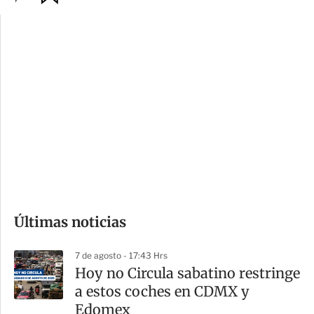
p
u
c
a
i
r
o
d
n
a
e
r
s
d
e
c
o
Últimas noticias
m
p
7 de agosto - 17:43 Hrs
a
Hoy no Circula sabatino restringe
r
a estos coches en CDMX y
t
Edomex