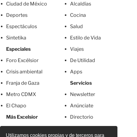
Ciudad de México
Alcaldías
Deportes
Cocina
Espectáculos
Salud
Sintetika
Estilo de Vida
Especiales
Viajes
Foro Excélsior
De Utilidad
Crisis ambiental
Apps
Franja de Gaza
Servicios
Metro CDMX
Newsletter
El Chapo
Anúnciate
Más Excelsior
Directorio
Mujeres
Suscripciones
Utilizamos cookies propias y de terceros para