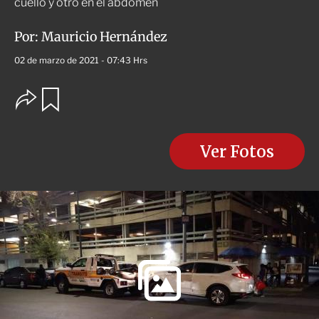
cuello y otro en el abdomen
Por:
Mauricio Hernández
02 de marzo de 2021 - 07:43 Hrs
O
G
u
p
a
c
r
i
d
o
Ver Fotos
a
n
r
e
s
d
e
c
o
m
p
a
r
t