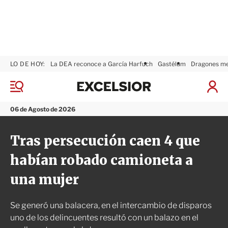
LO DE HOY:
La DEA reconoce a García Harfuch
Gastélum
Dragones m
E
x
M
I
c
e
n
n
e
i
06 de Agosto de 2026
ú
l
c
s
i
Tras persecución caen 4 que
i
a
o
r
habían robado camioneta a
r
S
e
una mujer
s
i
ó
Se generó una balacera, en el intercambio de disparos
n
uno de los delincuentes resultó con un balazo en el