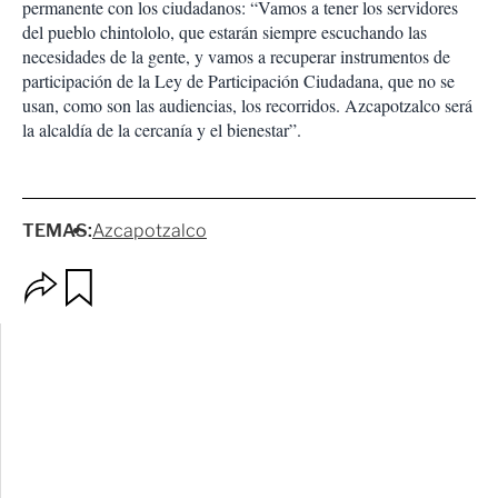
permanente con los ciudadanos: “Vamos a tener los servidores
del pueblo chintololo, que estarán siempre escuchando las
necesidades de la gente, y vamos a recuperar instrumentos de
participación de la Ley de Participación Ciudadana, que no se
usan, como son las audiencias, los recorridos. Azcapotzalco será
la alcaldía de la cercanía y el bienestar”.
TEMAS:
Azcapotzalco
O
G
p
u
c
a
i
r
o
d
n
a
e
r