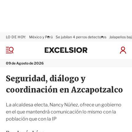
LO DE HOY:
México y Perú
Se jubilan 4 perros detectores
Jalapeños baj
E
x
M
I
c
e
n
n
e
i
09 de Agosto de 2026
ú
l
c
s
i
Seguridad, diálogo y
i
a
o
r
coordinación en Azcapotzalco
r
S
e
s
La alcaldesa electa, Nancy Núñez, ofrece un gobierno
i
en el que mantendrá comunicación lo mismo con la
ó
población que con la IP
n