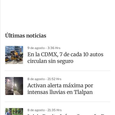
s
d
e
c
o
Últimas noticias
m
p
9 de agosto - 3:36 Hrs
a
En la CDMX, 7 de cada 10 autos
r
circulan sin seguro
t
i
8 de agosto - 21:52 Hrs
r
Activan alerta máxima por
intensas lluvias en Tlalpan
8 de agosto - 21:35 Hrs