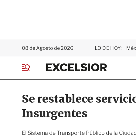
08 de Agosto de 2026
LO DE HOY:
Méxi
E
x
M
c
e
e
n
l
ú
s
Se restablece servic
i
o
Insurgentes
r
El Sistema de Transporte Público de la Ciuda