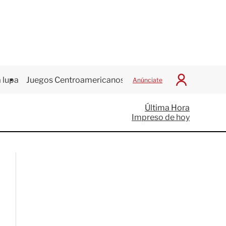
 lupa
Juegos Centroamericanos
Anúnciate
I
n
i
Última Hora
c
Impreso de hoy
i
a
r
S
e
s
i
ó
n