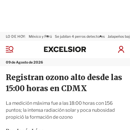
LO DE HOY:
México y Perú
Se jubilan 4 perros detectores
Jalapeños baj
E
x
M
I
c
e
n
n
e
i
09 de Agosto de 2026
ú
l
c
s
i
Registran ozono alto desde las
i
a
o
r
15:00 horas en CDMX
r
S
e
s
La medición máxima fue a las 18:00 horas con 156
i
puntos; la intensa radiación solar y poca nubosidad
ó
propició la formación de ozono
n