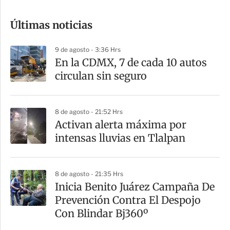
o
Últimas noticias
m
p
9 de agosto - 3:36 Hrs
a
En la CDMX, 7 de cada 10 autos
r
circulan sin seguro
t
i
8 de agosto - 21:52 Hrs
r
Activan alerta máxima por
intensas lluvias en Tlalpan
8 de agosto - 21:35 Hrs
Inicia Benito Juárez Campaña De
Prevención Contra El Despojo
Con Blindar Bj360º