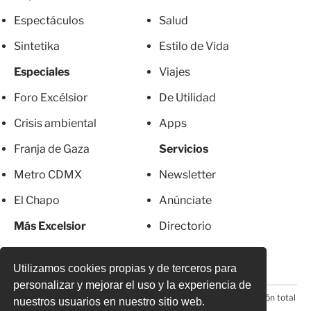
Espectáculos
Salud
Sintetika
Estilo de Vida
Especiales
Viajes
Foro Excélsior
De Utilidad
Crisis ambiental
Apps
Franja de Gaza
Servicios
Metro CDMX
Newsletter
El Chapo
Anúnciate
Más Excelsior
Directorio
Mujeres
Suscripciones
Utilizamos cookies propias y de terceros para
personalizar y mejorar el uso y la experiencia de
© 2026 Todos los derechos reservados. Prohibida la reproducción total
nuestros usuarios en nuestro sitio web.
o parcial, incluyendo cualquier medio electrónico*