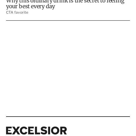
Excelsior
Excelsior