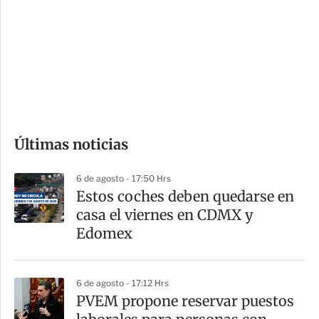
n
a
e
r
s
d
e
c
o
Últimas noticias
m
p
6 de agosto - 17:50 Hrs
a
Estos coches deben quedarse en
r
casa el viernes en CDMX y
t
Edomex
i
r
6 de agosto - 17:12 Hrs
PVEM propone reservar puestos