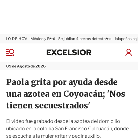
LO DE HOY:
México y Perú
Se jubilan 4 perros detectores
Jalapeños baj
E
x
M
I
c
e
n
n
e
i
09 de Agosto de 2026
ú
l
c
s
i
Paola grita por ayuda desde
i
a
o
r
una azotea en Coyoacán; 'Nos
r
S
e
tienen secuestrados'
s
i
ó
El video fue grabado desde la azotea del domicilio
n
ubicado en la colonia San Francisco Culhuacán, donde
se escucha a la mujer gritar y pedir auxilio.