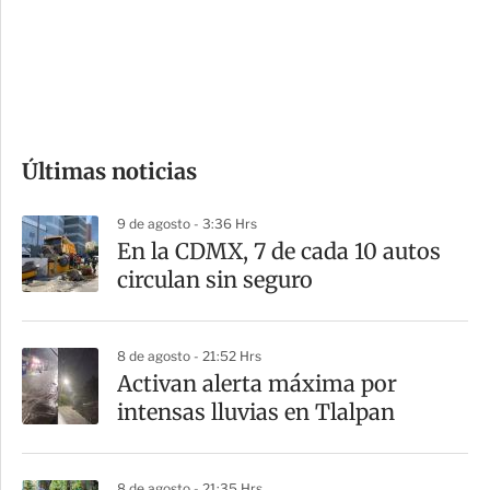
s
d
e
c
o
Últimas noticias
m
p
9 de agosto - 3:36 Hrs
a
En la CDMX, 7 de cada 10 autos
r
circulan sin seguro
t
i
8 de agosto - 21:52 Hrs
r
Activan alerta máxima por
intensas lluvias en Tlalpan
8 de agosto - 21:35 Hrs