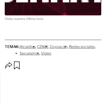
Visita nuestra Última hora
TEMAS:
Alcaldías
CDMX
Coyoacán
Redes sociales
Secuestros
Video
O
G
p
u
c
a
i
r
o
d
n
a
e
r