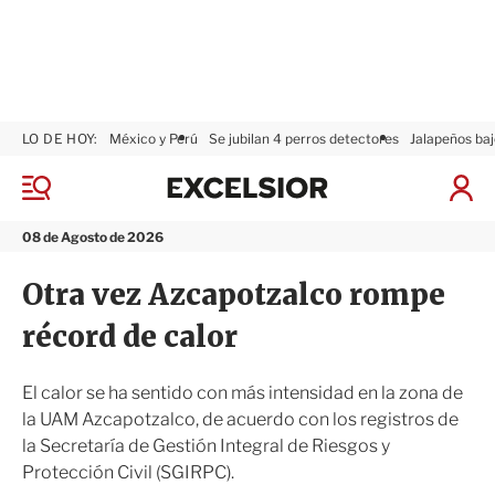
LO DE HOY:
México y Perú
Se jubilan 4 perros detectores
Jalapeños baj
E
x
M
I
c
e
n
n
e
i
08 de Agosto de 2026
ú
l
c
s
i
Otra vez Azcapotzalco rompe
i
a
o
r
récord de calor
r
S
e
s
El calor se ha sentido con más intensidad en la zona de
i
la UAM Azcapotzalco, de acuerdo con los registros de
ó
la Secretaría de Gestión Integral de Riesgos y
n
Protección Civil (SGIRPC).