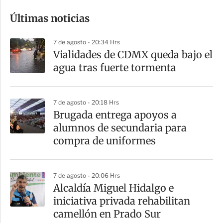
o
Últimas noticias
m
p
7 de agosto - 20:34 Hrs
a
Vialidades de CDMX queda bajo el
r
agua tras fuerte tormenta
t
i
7 de agosto - 20:18 Hrs
r
Brugada entrega apoyos a
alumnos de secundaria para
compra de uniformes
7 de agosto - 20:06 Hrs
Alcaldía Miguel Hidalgo e
iniciativa privada rehabilitan
camellón en Prado Sur