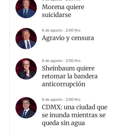
Morena quiere
suicidarse
6 de agosto - 2:00 Hrs
Agravio y censura
6 de agosto - 2:00 Hrs
Sheinbaum quiere
retomar la bandera
G
anticorrupción
6 de agosto - 2:00 Hrs
CDMX: una ciudad que
se inunda mientras se
queda sin agua