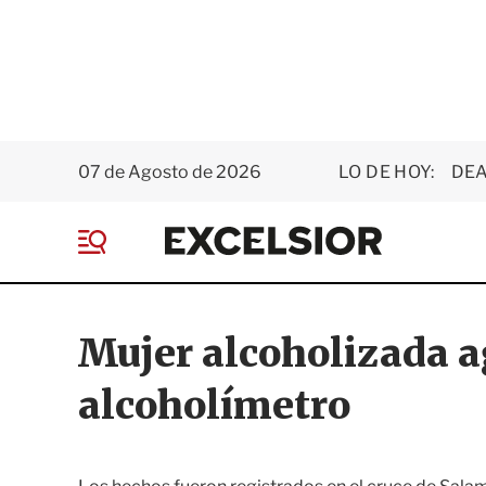
07 de Agosto de 2026
LO DE HOY:
DEA
E
x
M
c
e
e
n
l
ú
s
Mujer alcoholizada 
i
o
alcoholímetro
r