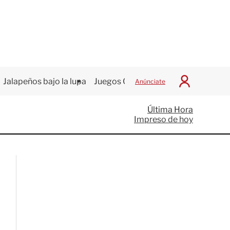
Jalapeños bajo la lupa
Juegos Centroamericanos
Anúnciate
I
n
i
Última Hora
c
Impreso de hoy
i
a
r
S
e
s
i
ó
n