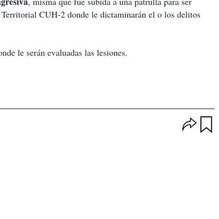
agresiva
, misma que fue subida a una patrulla para ser
 Territorial CUH-2 donde le dictaminarán el o los delitos
onde le serán evaluadas las lesiones.
O
p
u
c
a
i
r
o
d
n
a
e
r
s