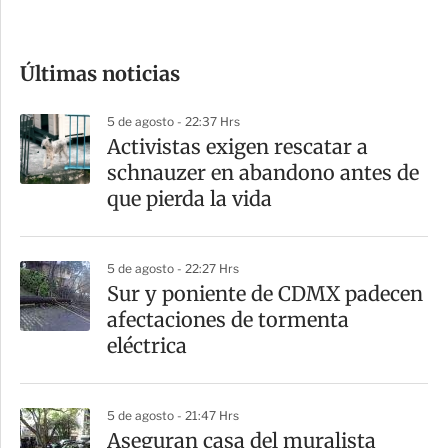
c
o
Últimas noticias
m
p
5 de agosto - 22:37 Hrs
a
Activistas exigen rescatar a
r
schnauzer en abandono antes de
t
que pierda la vida
i
r
5 de agosto - 22:27 Hrs
Sur y poniente de CDMX padecen
afectaciones de tormenta
eléctrica
5 de agosto - 21:47 Hrs
Aseguran casa del muralista