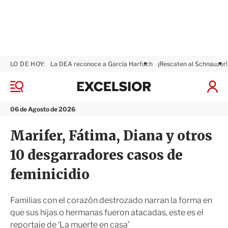
LO DE HOY:
La DEA reconoce a García Harfuch
¡Rescaten al Schnauzer!
E
x
M
I
c
e
n
n
e
i
06 de Agosto de 2026
ú
l
c
s
i
Marifer, Fátima, Diana y otros
i
a
o
r
10 desgarradores casos de
r
S
e
feminicidio
s
i
ó
Familias con el corazón destrozado narran la forma en
n
que sus hijas o hermanas fueron atacadas, este es el
reportaje de ‘La muerte en casa’