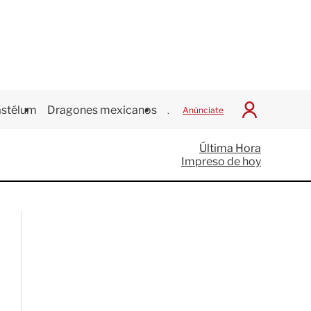
stélum
Dragones mexicanos
Juegos Centroamericanos
Anúnciate
I
n
i
Última Hora
c
Impreso de hoy
i
a
r
S
e
s
i
ó
n