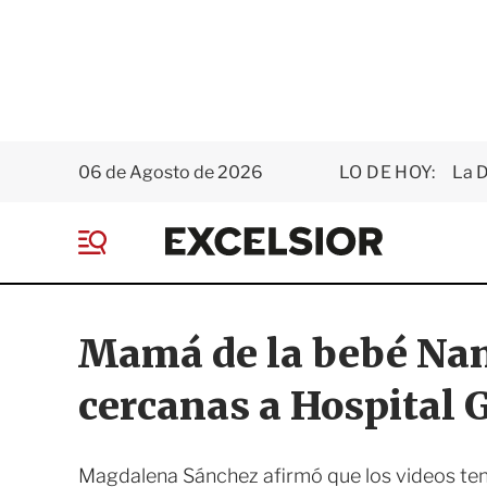
06 de Agosto de 2026
LO DE HOY:
La D
E
x
M
c
e
e
n
l
ú
s
Mamá de la bebé Nan
i
o
cercanas a Hospital 
r
Magdalena Sánchez afirmó que los videos tend