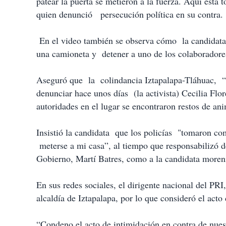
patear la puerta se metieron a la fuerza. Aquí está 
quien denunció persecución política en su contra.
En el video también se observa cómo la candidata 
una camioneta y detener a uno de los colaborador
Aseguró que la colindancia Iztapalapa-Tláhuac, “
denunciar hace unos días (la activista) Cecilia Flo
autoridades en el lugar se encontraron restos de an
Insistió la candidata que los policías "tomaron co
meterse a mi casa”, al tiempo que responsabilizó de
Gobierno, Martí Batres, como a la candidata moren
En sus redes sociales, el dirigente nacional del PRI
alcaldía de Iztapalapa, por lo que consideró el acto
“Condeno el acto de intimidación en contra de nuest