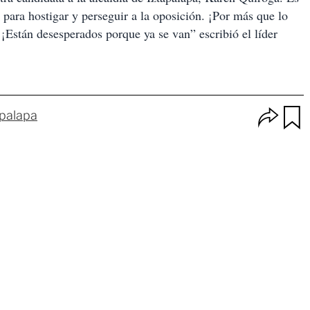
 para hostigar y perseguir a la oposición. ¡Por más que lo
¡Están desesperados porque ya se van” escribió el líder
O
apalapa
p
u
c
a
i
r
o
d
n
a
e
r
s
d
e
c