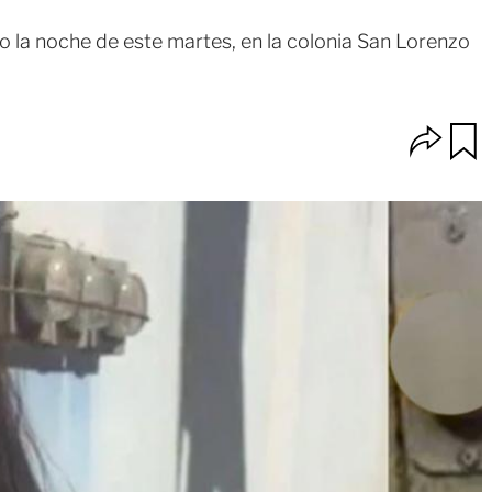
o la noche de este martes, en la colonia San Lorenzo
O
u
p
a
c
r
i
d
o
a
n
r
e
s
d
e
c
o
m
p
a
r
t
i