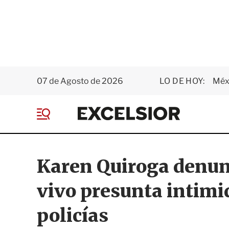
07 de Agosto de 2026
LO DE HOY:
Méxi
E
x
M
c
e
e
n
l
ú
s
Karen Quiroga denun
i
o
vivo presunta intimi
r
policías