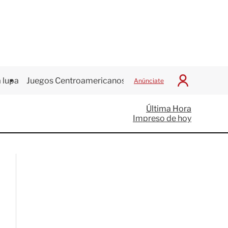
 lupa
Juegos Centroamericanos
Anúnciate
I
n
i
Última Hora
c
Impreso de hoy
i
a
r
S
e
s
i
ó
n