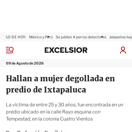
LO DE HOY:
México y Perú
Se jubilan 4 perros detectores
Jalapeños baj
E
x
M
I
c
e
n
n
e
i
09 de Agosto de 2026
ú
l
c
s
i
Hallan a mujer degollada en
i
a
o
r
predio de Ixtapaluca
r
S
e
s
La víctima de entre 25 y 30 años, fue encontrada en un
i
predio ubicado en la calle Rayo esquina con
ó
Tempestad, en la colonia Cuatro Vientos
n