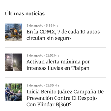
c
o
Últimas noticias
m
p
9 de agosto - 3:36 Hrs
a
En la CDMX, 7 de cada 10 autos
r
circulan sin seguro
t
i
8 de agosto - 21:52 Hrs
r
Activan alerta máxima por
intensas lluvias en Tlalpan
8 de agosto - 21:35 Hrs
Inicia Benito Juárez Campaña De
Prevención Contra El Despojo
Con Blindar Bj360º