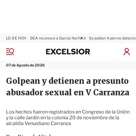
LO DE HOY:
DEA reconoce a García Harfuch
Se jubilan 4 perros detecto
E
x
M
I
c
e
n
n
e
i
07 de Agosto de 2026
ú
l
c
s
i
Golpean y detienen a presunto
i
a
o
r
abusador sexual en V Carranza
r
S
e
s
i
Los hechos fueron registrados en Congreso de la Unión
ó
y la calle Jardín en la colonia 20 de noviembre de la
n
alcaldía Venustiano Carranza