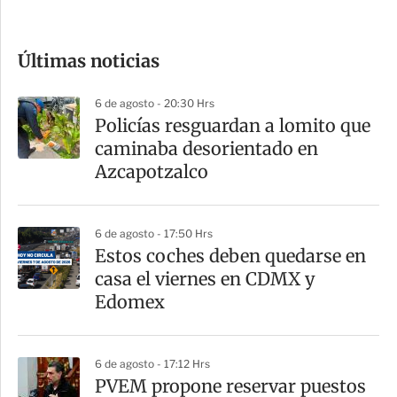
c
o
Últimas noticias
m
p
6 de agosto - 20:30 Hrs
a
Policías resguardan a lomito que
r
caminaba desorientado en
t
Azcapotzalco
i
r
6 de agosto - 17:50 Hrs
Estos coches deben quedarse en
casa el viernes en CDMX y
Edomex
6 de agosto - 17:12 Hrs
PVEM propone reservar puestos