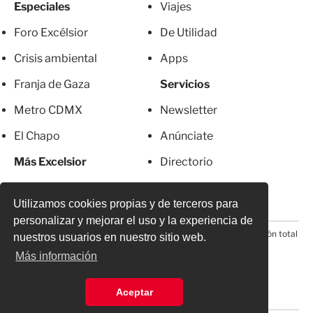
Especiales
Viajes
Foro Excélsior
De Utilidad
Crisis ambiental
Apps
Franja de Gaza
Servicios
Metro CDMX
Newsletter
El Chapo
Anúnciate
Más Excelsior
Directorio
Mujeres
Suscripciones
Utilizamos cookies propias y de terceros para
personalizar y mejorar el uso y la experiencia de
© 2026 Todos los derechos reservados. Prohibida la reproducción total
nuestros usuarios en nuestro sitio web.
o parcial, incluyendo cualquier medio electrónico*
Más información
Aceptar