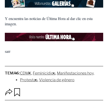
Y encuentra las noticias de Última Hora al dar clic en esta
imagen.
sarr
TEMAS:
CDMX
Feminicidios
Manifestaciones hoy
Protestas
Violencia de género
O
G
p
u
c
a