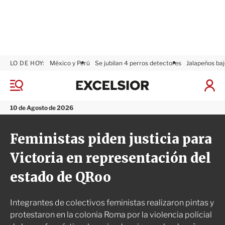
LO DE HOY:
México y Perú
Se jubilan 4 perros detectores
Jalapeños baj
E
x
M
I
c
e
n
n
e
i
10 de Agosto de 2026
ú
l
c
s
i
Feministas piden justicia para
i
a
o
r
Victoria en representación del
r
S
e
estado de QRoo
s
i
ó
Integrantes de colectivos feministas realizaron pintas y
n
protestaron en la colonia Roma por la violencia policial