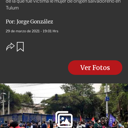
de la que fue víctima le mujer de origen salvadoreño en
Tulum
Por:
Jorge González
29 de marzo de 2021 - 19:01 Hrs
O
G
u
p
a
c
r
i
d
o
Ver Fotos
a
n
r
e
s
d
e
c
o
m
p
a
r