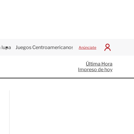
 lupa
Juegos Centroamericanos
Anúnciate
I
n
i
Última Hora
c
Impreso de hoy
i
a
r
S
e
s
i
ó
n