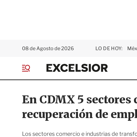
08 de Agosto de 2026
LO DE HOY:
Méxi
E
x
M
c
e
e
n
l
ú
s
En CDMX 5 sectores c
i
o
recuperación de emp
r
Los sectores comercio e industrias de trans