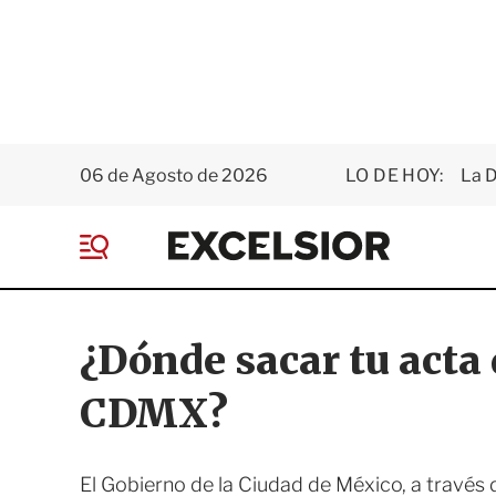
06 de Agosto de 2026
LO DE HOY:
La D
E
x
M
c
e
e
n
l
ú
s
¿Dónde sacar tu acta
i
o
CDMX?
r
El Gobierno de la Ciudad de México, a través d