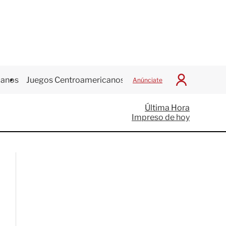
canos
Juegos Centroamericanos
Anúnciate
I
n
i
Última Hora
c
Impreso de hoy
i
a
r
S
e
s
i
ó
n