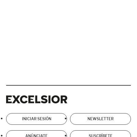
Excelsior
Excelsior
INICIAR SESIÓN
NEWSLETTER
ANÚNCIATE
SUSCRÍBETE