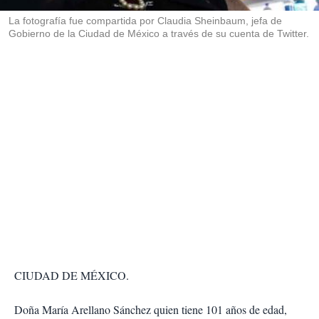
r
La fotografía fue compartida por Claudia Sheinbaum, jefa de
Gobierno de la Ciudad de México a través de su cuenta de Twitter.
CIUDAD DE MÉXICO.
Doña María Arellano Sánchez quien tiene 101 años de edad,