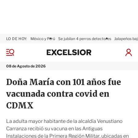
LO DE HOY:
México y Perú
Se jubilan 4 perros detectores
Jalapeños baj
E
x
M
I
c
e
n
n
e
i
08 de Agosto de 2026
ú
l
c
s
i
Doña María con 101 años fue
i
a
o
r
vacunada contra covid en
r
S
e
CDMX
s
i
ó
La adulta mayor habitante de la alcaldía Venustiano
n
Carranza recibió su vacuna en las Antiguas
Instalaciones de la Primera Región Militar, ubicadas en