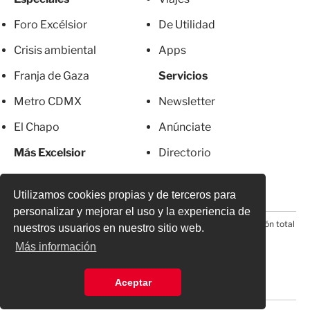
Foro Excélsior
De Utilidad
Crisis ambiental
Apps
Franja de Gaza
Servicios
Metro CDMX
Newsletter
El Chapo
Anúnciate
Más Excelsior
Directorio
Mujeres
Suscripciones
Utilizamos cookies propias y de terceros para
personalizar y mejorar el uso y la experiencia de
© 2026 Todos los derechos reservados. Prohibida la reproducción total
nuestros usuarios en nuestro sitio web.
o parcial, incluyendo cualquier medio electrónico*
Más información
Aceptar