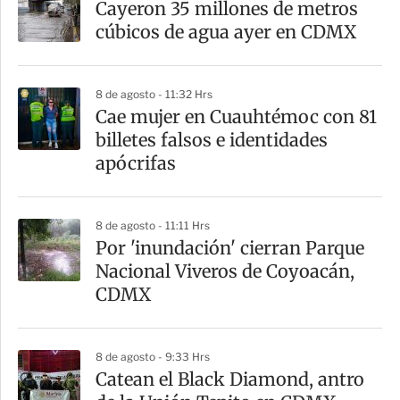
Cayeron 35 millones de metros
r
cúbicos de agua ayer en CDMX
t
i
8 de agosto - 11:32 Hrs
r
Cae mujer en Cuauhtémoc con 81
billetes falsos e identidades
apócrifas
8 de agosto - 11:11 Hrs
Por 'inundación' cierran Parque
Nacional Viveros de Coyoacán,
CDMX
8 de agosto - 9:33 Hrs
Catean el Black Diamond, antro