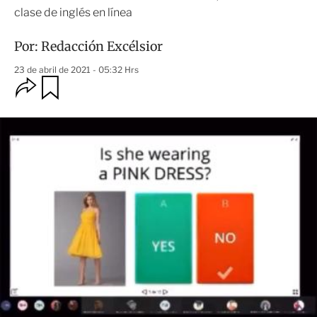
clase de inglés en línea
Por:
Redacción Excélsior
23 de abril de 2021 - 05:32 Hrs
O
G
u
p
a
c
r
i
d
o
a
n
r
e
s
d
e
c
o
m
p
a
r
t
i