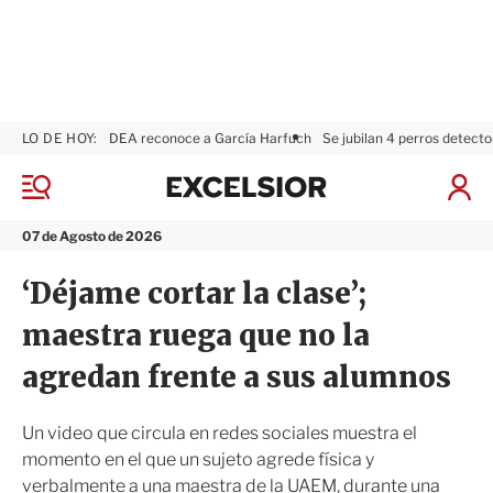
LO DE HOY:
DEA reconoce a García Harfuch
Se jubilan 4 perros detecto
E
x
M
I
c
e
n
n
e
i
07 de Agosto de 2026
ú
l
c
s
i
‘Déjame cortar la clase’;
i
a
o
r
maestra ruega que no la
r
S
e
agredan frente a sus alumnos
s
i
ó
Un video que circula en redes sociales muestra el
n
momento en el que un sujeto agrede física y
verbalmente a una maestra de la UAEM, durante una