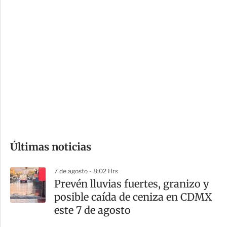
c
a
i
r
o
d
n
a
e
r
s
d
e
c
o
Últimas noticias
m
p
7 de agosto - 8:02 Hrs
a
Prevén lluvias fuertes, granizo y
r
posible caída de ceniza en CDMX
t
este 7 de agosto
i