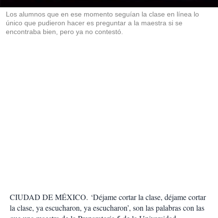
r
Los alumnos que en ese momento seguían la clase en línea lo
único que pudieron hacer es preguntar a la maestra si se
encontraba bien, pero ya no contestó.
CIUDAD DE MÉXICO. ‘Déjame cortar la clase, déjame cortar
la clase, ya escucharon, ya escucharon’, son las palabras con las